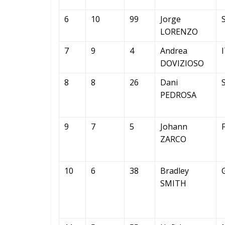
6
10
99
Jorge
LORENZO
7
9
4
Andrea
DOVIZIOSO
8
8
26
Dani
PEDROSA
9
7
5
Johann
ZARCO
10
6
38
Bradley
SMITH