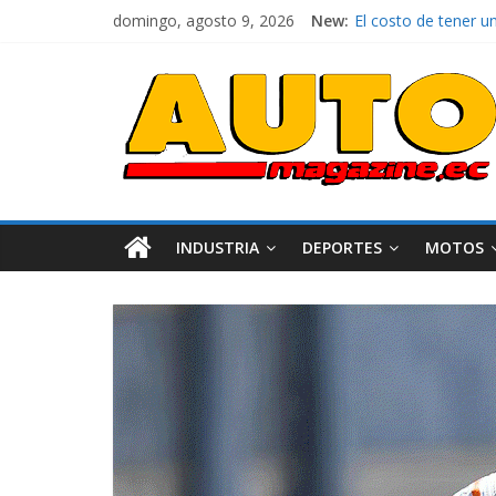
domingo, agosto 9, 2026
New:
La FEDAK recibe 12 
El costo de tener u
Mercado automotor 
¿Qué puede pasar co
La Vuelta al Ecuador
INDUSTRIA
DEPORTES
MOTOS
Industria
Movilidad
Varios
Movilidad
Turi