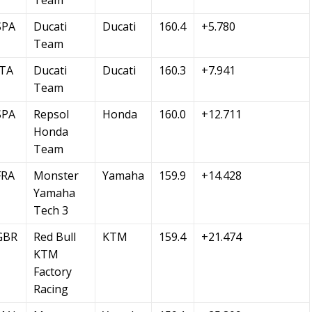
Team
SPA
Ducati
Ducati
160.4
+5.780
Team
ITA
Ducati
Ducati
160.3
+7.941
Team
SPA
Repsol
Honda
160.0
+12.711
Honda
Team
FRA
Monster
Yamaha
159.9
+14.428
Yamaha
Tech 3
GBR
Red Bull
KTM
159.4
+21.474
KTM
Factory
Racing