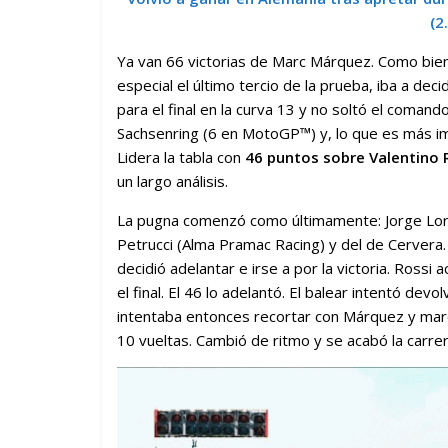
(2
Ya van 66 victorias de Marc Márquez. Como bie
especial el último tercio de la prueba, iba a deci
para el final en la curva 13 y no soltó el comando
Sachsenring (6 en MotoGP™) y, lo que es más im
Lidera la tabla con
46 puntos sobre Valentino 
un largo análisis.
La pugna comenzó como últimamente: Jorge Lore
Petrucci (Alma Pramac Racing) y del de Cerver
decidió adelantar e irse a por la victoria. Rossi
el final. El 46 lo adelantó. El balear intentó devol
intentaba entonces recortar con Márquez y marcó
10 vueltas. Cambió de ritmo y se acabó la carre