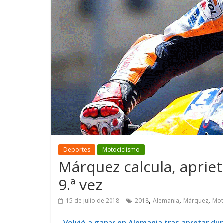
GM reafirma su
¿Qué puede
compromiso con movilidad
vehículo si
más segura y conectada
varios días
Deportes
Motociclismo
Márquez calcula, aprie
9.ª vez
,
,
,
15 de julio de 2018
2018
Alemania
Márquez
Mo
Volvió a ganar en Alemania tras apretar dura