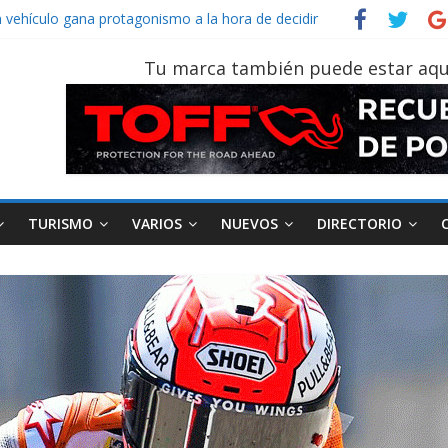
Sinotruk Bolden para cubrir las rutas de La Vuelta
n vehículo gana protagonismo a la hora de decidir
ecuatoriano creció un 28% en julio de 2026
Tu marca también puede estar aqu
n tu vehículo si permanece varios días sin usar?
 2026, edición 47ª, recorre 7 provincias en 8 días
TURISMO
VARIOS
NUEVOS
DIRECTORIO
AEADE
Industria
Motociclismo
M
smo
Varios
Movilidad