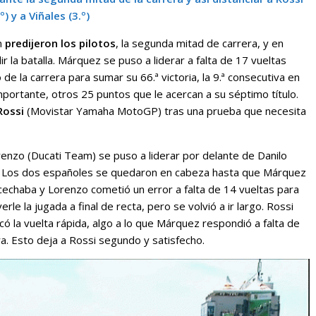
.º) y a Viñales (3.º)
n
predijeron los pilotos
, la segunda mitad de carrera, y en
dir la batalla. Márquez se puso a liderar a falta de 17 vueltas
 de la carrera para sumar su 66.ª victoria, la 9.ª consecutiva en
portante, otros 25 puntos que le acercan a su séptimo título.
Rossi
(Movistar Yamaha MotoGP) tras una prueba que necesita
nzo (Ducati Team) se puso a liderar por delante de Danilo
a. Los dos españoles se quedaron en cabeza hasta que Márquez
 acechaba y Lorenzo cometió un error a falta de 14 vueltas para
verle la jugada a final de recta, pero se volvió a ir largo. Rossi
 la vuelta rápida, algo a lo que Márquez respondió a falta de
ra. Esto deja a Rossi segundo y satisfecho.