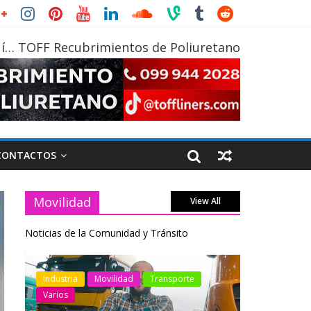
í… TOFF Recubrimientos de Poliuretano
CONTACTOS
Movilidad
View All
Noticias de la Comunidad y Tránsito
otos
Industria
Movilidad
Transporte
Industria
Varios
Varios