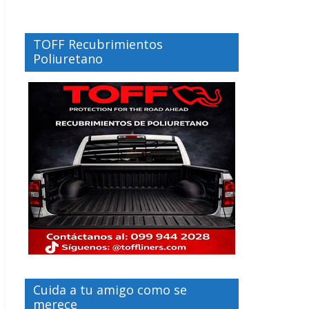
TOFF Recubrimientos
Poliuretano
Cuida a tu amigo como se
merece