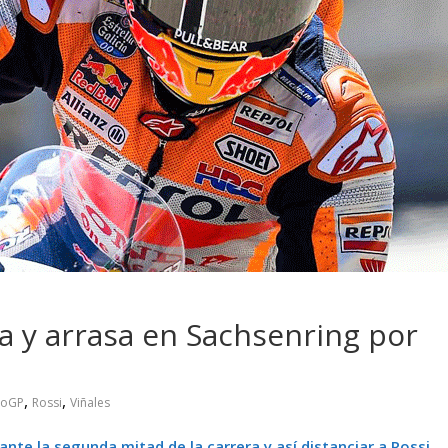
 pasar con tu
Campaña busca cambiar
 permanece
destino de los motociclis
 sin usar?
en la región
ta y arrasa en Sachsenring por
,
,
toGP
Rossi
Viñales
nte la segunda mitad de la carrera y así distanciar a Rossi