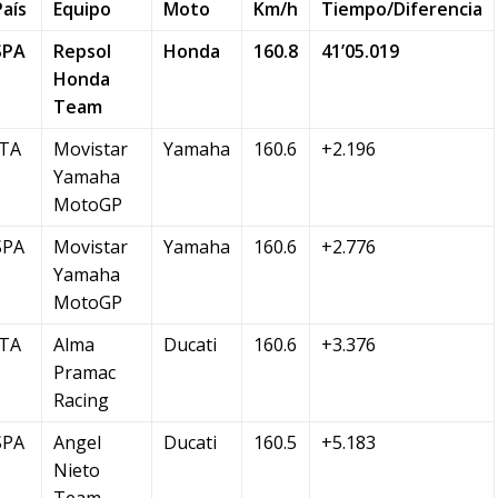
País
Equipo
Moto
Km/h
Tiempo/Diferencia
SPA
Repsol
Honda
160.8
41’05.019
Honda
Team
ITA
Movistar
Yamaha
160.6
+2.196
Yamaha
MotoGP
SPA
Movistar
Yamaha
160.6
+2.776
Yamaha
MotoGP
ITA
Alma
Ducati
160.6
+3.376
Pramac
Racing
SPA
Angel
Ducati
160.5
+5.183
Nieto