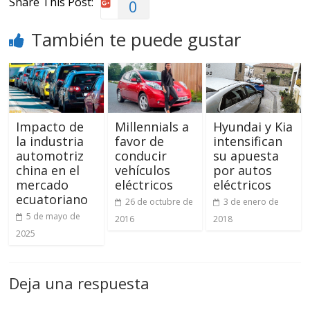
Share This Post:
0
También te puede gustar
Impacto de
Millennials a
Hyundai y Kia
la industria
favor de
intensifican
automotriz
conducir
su apuesta
china en el
vehículos
por autos
mercado
eléctricos
eléctricos
ecuatoriano
26 de octubre de
3 de enero de
5 de mayo de
2016
2018
2025
Deja una respuesta