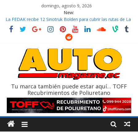
domingo, agosto 9, 2026
New:
La FEDAK recibe 12 Sinotruk Bolden para cubrir las rutas de La
Vuelta
El costo de tener un vehículo gana protagonismo a la hora de
decidir
Mercado automotor ecuatoriano creció un 28% en julio de
2026
¿Qué puede pasar con tu vehículo si permanece varios días sin
usar?
La Vuelta al Ecuador 2026, edición 47ª, recorre 7 provincias en 8
días
Tu marca también puede estar aquí… TOFF
Recubrimientos de Poliuretano