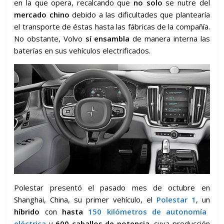
en la que opera, recalcando que
no solo
se nutre del
mercado chino
debido a las dificultades que plantearía
el transporte de éstas hasta las fábricas de la compañía.
No obstante, Volvo
sí ensambla
de manera interna las
baterías en sus vehículos electrificados.
Polestar presentó el pasado mes de octubre en
Shanghai, China, su primer vehículo, el
Polestar 1
, un
híbrido
con
hasta
150 kilómetros de autonomía
eléctrica
y
600 caballos de potencia
, cuya producción