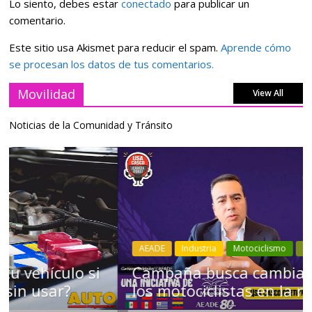
Lo siento, debes estar
conectado
para publicar un
comentario.
Este sitio usa Akismet para reducir el spam.
Aprende cómo
se procesan los datos de tus comentarios.
Movilidad
View All
Noticias de la Comunidad y Tránsito
AEADE
Industria
Motociclismo
Motos
Movilidad
Campaña busca cambiar destino de
los motociclistas en la región