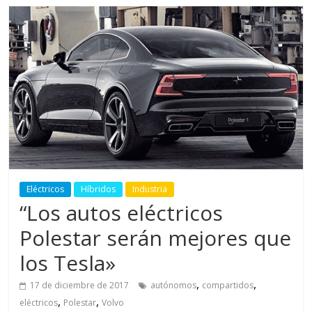
Eléctricos
Híbridos
Industria
“Los autos eléctricos
Polestar serán mejores que
los Tesla»
,
,
17 de diciembre de 2017
autónomos
compartidos
,
,
eléctricos
Polestar
Volvo