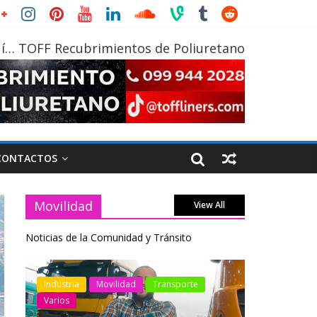
í… TOFF Recubrimientos de Poliuretano
CONTACTOS
Movilidad
View All
Noticias de la Comunidad y Tránsito
otos
Industria
Movilidad
Transporte
Industria
Varios
Varios