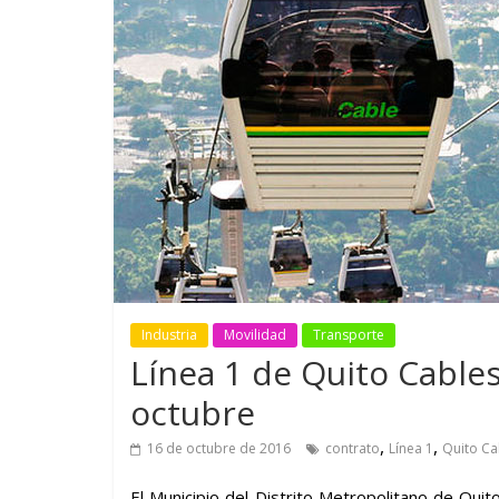
GM reafirma su
¿Qué puede
compromiso con movilidad
vehículo si
más segura y conectada
varios días
Industria
Movilidad
Transporte
Línea 1 de Quito Cables
octubre
,
,
16 de octubre de 2016
contrato
Línea 1
Quito Ca
El Municipio del Distrito Metropolitano de Qui