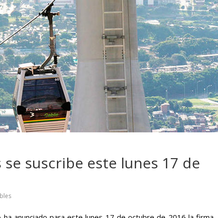
 pasar con tu
Campaña busca cambiar
 permanece
destino de los motociclis
 sin usar?
en la región
 se suscribe este lunes 17 de
bles
to ha anunciado para este lunes 17 de octubre de 2016 la firma