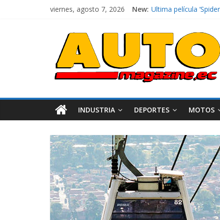
viernes, agosto 7, 2026
New:
El costo de tener un 
Ultima película ‘Spi
¿Qué puede pasar con 
La Vuelta al Ecuador 2
La FEDAK recibe 12 Si
INDUSTRIA
DEPORTES
MOTOS
Industria
Movilidad
Varios
Movilidad
Turi