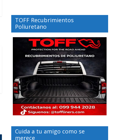
TOFF Recubrimientos
Poliuretano
Cuida a tu amigo como se
merece