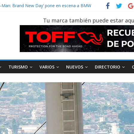
vehículo gana protagonismo a la hora de decidir
der‑Man: Brand New Day’ pone en escena a BMW
tu vehículo si permanece varios días sin usar?
Tu marca también puede estar aqu
026, edición 47ª, recorre 7 provincias en 8 días
notruk Bolden para cubrir las rutas de La Vuelta
TURISMO
VARIOS
NUEVOS
DIRECTORIO
AEADE
Industria
Motociclismo
M
smo
Varios
Movilidad