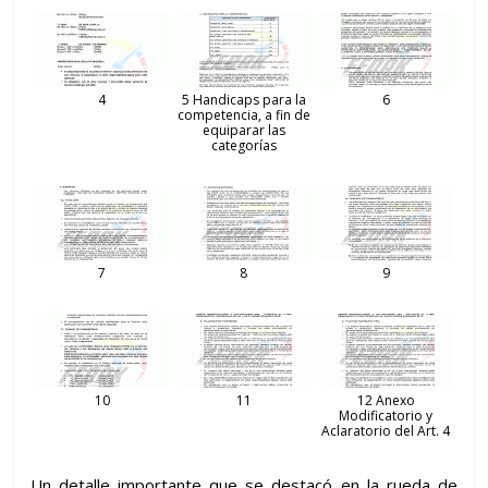
4
5 Handicaps para la
6
competencia, a fin de
equiparar las
categorías
7
8
9
10
11
12 Anexo
Modificatorio y
Aclaratorio del Art. 4
Un detalle importante que se destacó en la rueda de