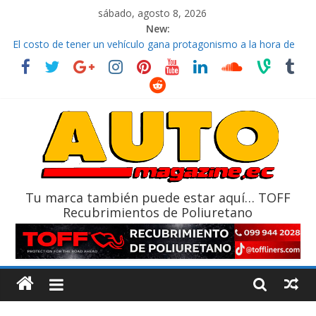
sábado, agosto 8, 2026
New:
El costo de tener un vehículo gana protagonismo a la hora de
decidir
Ultima película ‘Spider‑Man: Brand New Day’ pone en escena a
BMW
¿Qué puede pasar con tu vehículo si permanece varios días sin
usar?
La Vuelta al Ecuador 2026, edición 47ª, recorre 7 provincias en 8
días
La FEDAK recibe 12 Sinotruk Bolden para cubrir las rutas de La
Vuelta
Tu marca también puede estar aquí… TOFF
Recubrimientos de Poliuretano