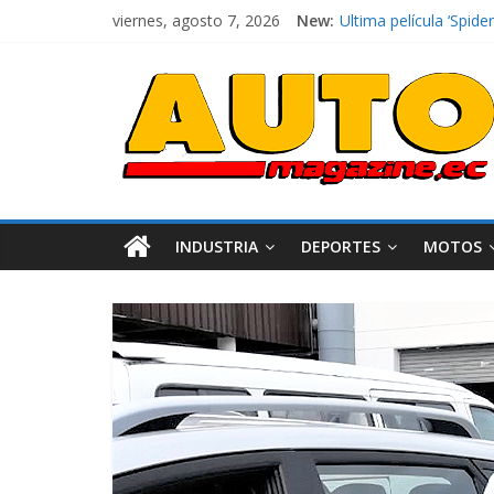
viernes, agosto 7, 2026
New:
Ultima película ‘Spi
¿Qué puede pasar con 
La Vuelta al Ecuador 2
La FEDAK recibe 12 Si
El costo de tener un 
INDUSTRIA
DEPORTES
MOTOS
Industria
Movilidad
Varios
Movilidad
Turi