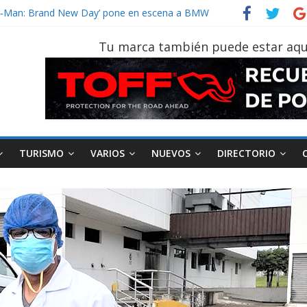
der‑Man: Brand New Day’ pone en escena a BMW
tu vehículo si permanece varios días sin usar?
026, edición 47ª, recorre 7 provincias en 8 días
Tu marca también puede estar aqu
notruk Bolden para cubrir las rutas de La Vuelta
vehículo gana protagonismo a la hora de decidir
TURISMO
VARIOS
NUEVOS
DIRECTORIO
AEADE
Industria
Motociclismo
M
smo
Varios
Movilidad