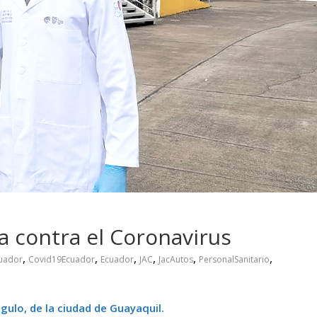
 pasar con tu
Campaña busca cambiar
 permanece
destino de los motociclis
 sin usar?
en la región
a contra el Coronavirus
,
,
,
,
,
,
uador
Covid19Ecuador
Ecuador
JAC
JacAutos
PersonalSanitario
ulo, de la ciudad de Guayaquil.