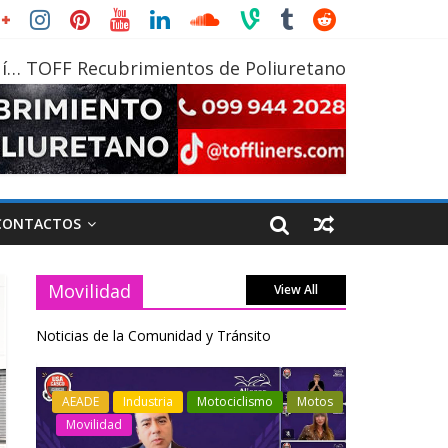
í… TOFF Recubrimientos de Poliuretano
CONTACTOS
Movilidad
View All
Noticias de la Comunidad y Tránsito
otos
Industria
Movilidad
Transporte
Industria
Varios
Varios