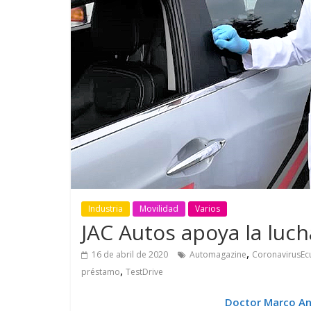
GM reafirma su
¿Qué puede
compromiso con movilidad
vehículo si
más segura y conectada
varios días
Industria
Movilidad
Varios
JAC Autos apoya la luch
,
16 de abril de 2020
Automagazine
CoronavirusEc
,
préstamo
TestDrive
Doctor Marco Ang