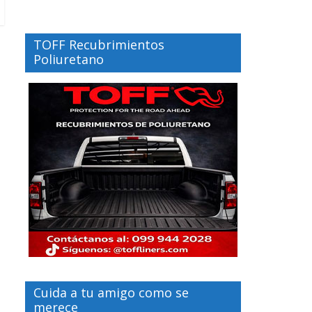
TOFF Recubrimientos
Poliuretano
Cuida a tu amigo como se
merece