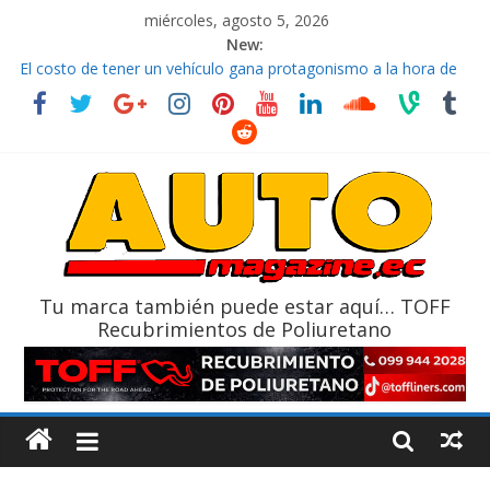
miércoles, agosto 5, 2026
New:
El costo de tener un vehículo gana protagonismo a la hora de
decidir
Ultima película ‘Spider‑Man: Brand New Day’ pone en escena a
BMW
¿Qué puede pasar con tu vehículo si permanece varios días sin
usar?
La Vuelta al Ecuador 2026, edición 47ª, recorre 7 provincias en 8
días
La FEDAK recibe 12 Sinotruk Bolden para cubrir las rutas de La
Vuelta
Tu marca también puede estar aquí… TOFF
Recubrimientos de Poliuretano