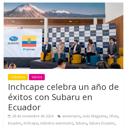
Industria
Varios
Inchcape celebra un año de
éxitos con Subaru en
Ecuador
,
,
,
28 de noviembre de 2024
aniversario
Auto Magazine
cifras
,
,
,
,
,
Ecuador
Inchcape
industria automotriz
Subaru
Subaru Ecuador