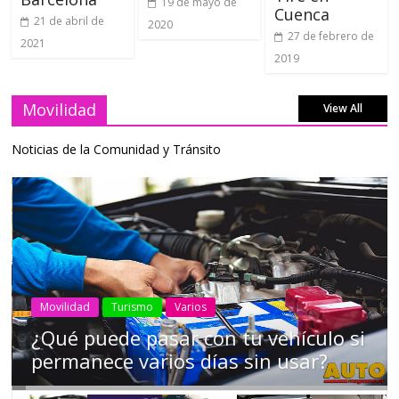
19 de mayo de
Cuenca
21 de abril de
2020
27 de febrero de
2021
2019
Movilidad
View All
Noticias de la Comunidad y Tránsito
AEADE
Industria
Motociclismo
Motos
Movilidad
Campaña busca cambiar destino de
los motociclistas en la región