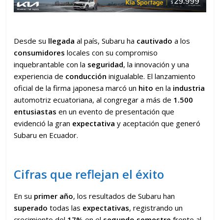
Desde su
llegada
al país, Subaru ha
cautivado
a los
consumidores
locales con su compromiso
inquebrantable con la
seguridad
, la innovación y una
experiencia de
conducción
inigualable. El lanzamiento
oficial de la firma japonesa marcó un
hito
en la
industria
automotriz ecuatoriana, al congregar a más de
1.500
entusiastas
en un evento de presentación que
evidenció la gran
expectativa
y aceptación que generó
Subaru en Ecuador.
Cifras que reflejan el éxito
En su
primer año
, los resultados de Subaru han
superado
todas las
expectativas
, registrando un
crecimiento del
17%
en el
segundo semestre
frente al