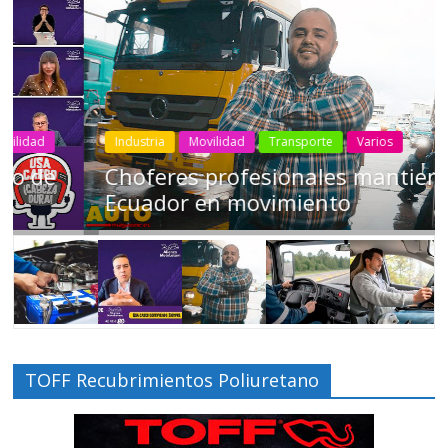
Industria
Movilidad
Transporte
Varios
Choferes profesionales mantienen a
Ecuador en movimiento
TOFF Recubrimientos Poliuretano