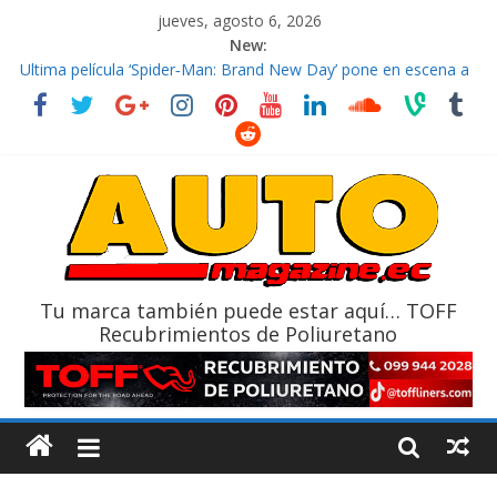
jueves, agosto 6, 2026
New:
El costo de tener un vehículo gana protagonismo a la hora de
decidir
Ultima película ‘Spider‑Man: Brand New Day’ pone en escena a
BMW
¿Qué puede pasar con tu vehículo si permanece varios días sin
usar?
La Vuelta al Ecuador 2026, edición 47ª, recorre 7 provincias en 8
días
La FEDAK recibe 12 Sinotruk Bolden para cubrir las rutas de La
Vuelta
Tu marca también puede estar aquí… TOFF
Recubrimientos de Poliuretano