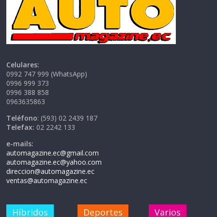
Celulares:
0992 747 999 (WhatsApp)
0996 999 373
0996 388 858
0963635863
Teléfono
: (593) 02 2439 187
Telefax:
02 2242 133
e-mails:
automagazine.ec@gmail.com
automagazine.ec@yahoo.com
direccion@automagazine.ec
ventas@automagazine.ec
Híbridos
Deportes
Varios