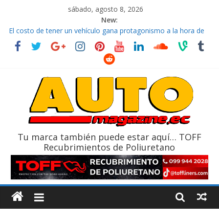
sábado, agosto 8, 2026
New:
El costo de tener un vehículo gana protagonismo a la hora de
decidir
Ultima película ‘Spider‑Man: Brand New Day’ pone en escena a
BMW
¿Qué puede pasar con tu vehículo si permanece varios días sin
usar?
La Vuelta al Ecuador 2026, edición 47ª, recorre 7 provincias en 8
días
La FEDAK recibe 12 Sinotruk Bolden para cubrir las rutas de La
Vuelta
Tu marca también puede estar aquí… TOFF
Recubrimientos de Poliuretano