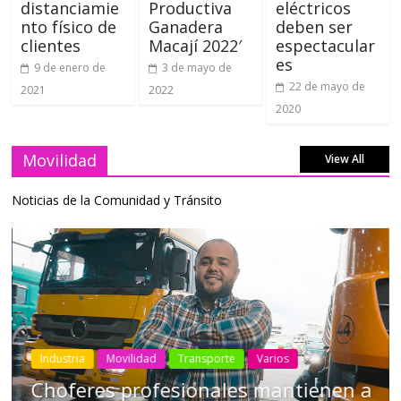
distanciamie
Productiva
eléctricos
nto físico de
Ganadera
deben ser
clientes
Macají 2022′
espectacular
es
9 de enero de
3 de mayo de
22 de mayo de
2021
2022
2020
Movilidad
View All
Noticias de la Comunidad y Tránsito
Industria
Movilidad
Transporte
Varios
Choferes profesionales mantienen a