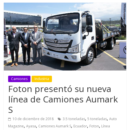
Camiones
Industria
Foton presentó su nueva
línea de Camiones Aumark
S
,
,
10 de diciembre de 2018
3.5 toneladas
5 toneladas
Auto
,
,
,
,
,
Magazine
Ayasa
Camiones Aumark S
Ecuador
Foton
Línea