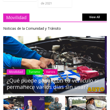
de 2021
Movilidad
View All
Noticias de la Comunidad y Tránsito
AEADE
Industria
Motociclismo
Motos
Movilidad
Campaña busca cambiar destino de
los motociclistas en la región