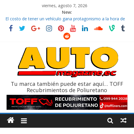
viernes, agosto 7, 2026
New:
El costo de tener un vehículo gana protagonismo a la hora de
decidir
Ultima película ‘Spider‑Man: Brand New Day’ pone en escena a
BMW
¿Qué puede pasar con tu vehículo si permanece varios días sin
usar?
La Vuelta al Ecuador 2026, edición 47ª, recorre 7 provincias en 8
días
La FEDAK recibe 12 Sinotruk Bolden para cubrir las rutas de La
Vuelta
Tu marca también puede estar aquí… TOFF
Recubrimientos de Poliuretano