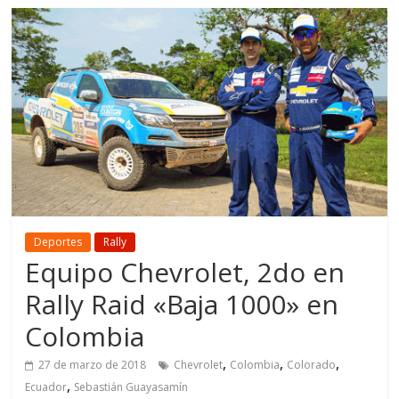
Deportes
Rally
Equipo Chevrolet, 2do en
Rally Raid «Baja 1000» en
Colombia
,
,
,
27 de marzo de 2018
Chevrolet
Colombia
Colorado
,
Ecuador
Sebastián Guayasamín