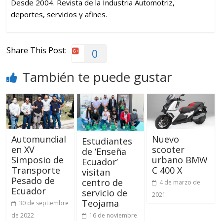
Desde 2004. Revista de la Industria Automotriz,
deportes, servicios y afines.
Share This Post:
0
También te puede gustar
Automundial
Nuevo
Estudiantes
en XV
scooter
de ‘Enseña
Simposio de
urbano BMW
Ecuador’
Transporte
C 400 X
visitan
Pesado de
centro de
4 de marzo de
Ecuador
servicio de
2021
Teojama
30 de septiembre
de 2022
16 de noviembre