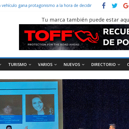
n vehículo gana protagonismo a la hora de decidir
ecuatoriano creció un 28% en julio de 2026
n tu vehículo si permanece varios días sin usar?
Tu marca también puede estar aqu
 2026, edición 47ª, recorre 7 provincias en 8 días
Sinotruk Bolden para cubrir las rutas de La Vuelta
TURISMO
VARIOS
NUEVOS
DIRECTORIO
AEADE
Industria
Motociclismo
M
smo
Varios
Movilidad