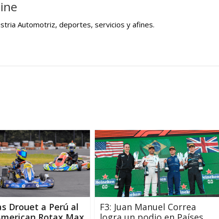
ine
tria Automotriz, deportes, servicios y afines.
s Drouet a Perú al
F3: Juan Manuel Correa
American Rotax Max
logra un podio en Países