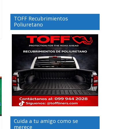
TOFF Recubrimientos
Poliuretano
Cuida a tu amigo como se
merece