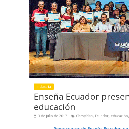
GM reafirma su
¿Qué puede
compromiso con movilidad
vehículo si
más segura y conectada
varios días
Industria
Enseña Ecuador presen
educación
,
,
3 de julio de 2017
ChevyPlan
Ecuador
educación
Representes de Enseña Ecuador, de 