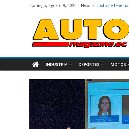
domingo, agosto 9, 2026
New:
El costo de tener u
Mercado automotor 
¿Qué puede pasar co
La Vuelta al Ecuador
La FEDAK recibe 12 
INDUSTRIA
DEPORTES
MOTOS
Industria
Movilidad
Varios
Movilidad
Turi