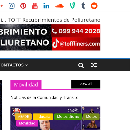
í… TOFF Recubrimientos de Poliuretano
CONTACTOS
Movilidad
View All
Noticias de la Comunidad y Tránsito
otos
Industria
Movilidad
Transporte
Industria
Varios
Varios