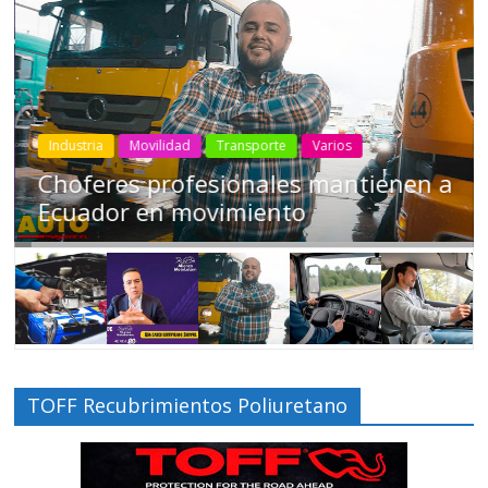
Industria
Movilidad
Transporte
Varios
Choferes profesionales mantienen a
Ecuador en movimiento
TOFF Recubrimientos Poliuretano