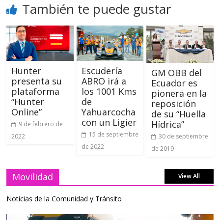
También te puede gustar
Hunter
Escudería
GM OBB del
presenta su
ABRO irá a
Ecuador es
plataforma
los 1001 Kms
pionera en la
“Hunter
de
reposición
Online”
Yahuarcocha
de su “Huella
con un Ligier
Hídrica”
9 de febrero de
15 de septiembre
2022
30 de septiembre
de 2022
de 2019
Movilidad
View All
Noticias de la Comunidad y Tránsito