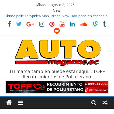
sábado, agosto 8, 2026
New:
El costo de tener un vehículo gana protagonismo a la hora de
decidir
Ultima película ‘Spider‑Man: Brand New Day’ pone en escena a
BMW
¿Qué puede pasar con tu vehículo si permanece varios días sin
usar?
La Vuelta al Ecuador 2026, edición 47ª, recorre 7 provincias en 8
días
La FEDAK recibe 12 Sinotruk Bolden para cubrir las rutas de La
Vuelta
Tu marca también puede estar aquí… TOFF
Recubrimientos de Poliuretano