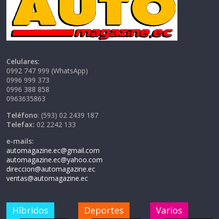
Celulares:
0992 747 999 (WhatsApp)
0996 999 373
0996 388 858
0963635863
Teléfono
: (593) 02 2439 187
Telefax:
02 2242 133
e-mails:
automagazine.ec@gmail.com
automagazine.ec@yahoo.com
direccion@automagazine.ec
ventas@automagazine.ec
Híbridos
Deportes
Varios