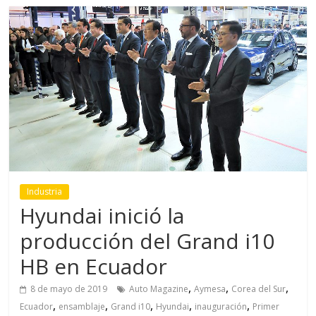
Industria
Hyundai inició la
producción del Grand i10
HB en Ecuador
,
,
,
8 de mayo de 2019
Auto Magazine
Aymesa
Corea del Sur
,
,
,
,
,
Ecuador
ensamblaje
Grand i10
Hyundai
inauguración
Primer