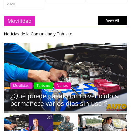
2020
Movilidad
View All
Noticias de la Comunidad y Tránsito
AEADE
Industria
Motociclismo
Motos
Movilidad
Campaña busca cambiar destino de
los motociclistas en la región