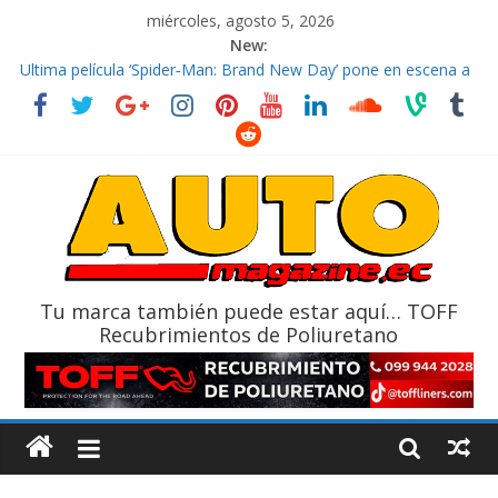
miércoles, agosto 5, 2026
New:
El costo de tener un vehículo gana protagonismo a la hora de
decidir
Ultima película ‘Spider‑Man: Brand New Day’ pone en escena a
BMW
¿Qué puede pasar con tu vehículo si permanece varios días sin
usar?
La Vuelta al Ecuador 2026, edición 47ª, recorre 7 provincias en 8
días
La FEDAK recibe 12 Sinotruk Bolden para cubrir las rutas de La
Vuelta
Tu marca también puede estar aquí… TOFF
Recubrimientos de Poliuretano