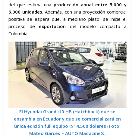
del que estima una
producción anual entre 5.000 y
6.000 unidades.
Además, con una proyección comercial
positiva se espera que, a mediano plazo, se inicie el
proceso de
exportación
del modelo compacto a
Colombia.
El Hyundai Grand i10 HB (Hatchback) que se
ensambla en Ecuador y que se comercializará en
única edición full equipo ($14.500 dólares)
Foto:
Mateo Garcés – AUTO Magazine
®.