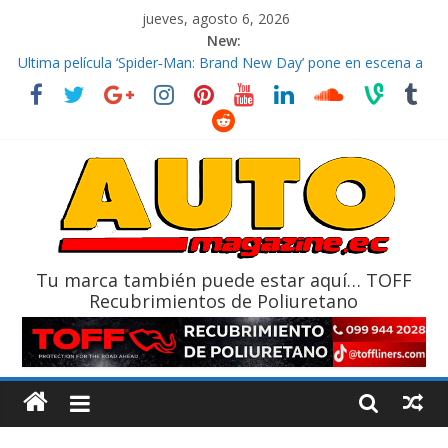
jueves, agosto 6, 2026
New:
El costo de tener un vehículo gana protagonismo a la hora de
decidir
Ultima película ‘Spider‑Man: Brand New Day’ pone en escena a
BMW
¿Qué puede pasar con tu vehículo si permanece varios días sin
usar?
La Vuelta al Ecuador 2026, edición 47ª, recorre 7 provincias en 8
días
La FEDAK recibe 12 Sinotruk Bolden para cubrir las rutas de La
Vuelta
Tu marca también puede estar aquí… TOFF
Recubrimientos de Poliuretano