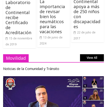
La
Continental
Laboratorio
importancia
apoya a más
de
de revisar
de 250 niños
Continental
bien los
con
recibe
neumáticos
discapacidad
Certificado
para las
es
de
vacaciones
Acreditación
22 de julio de
13 de junio de
2017
15 de noviembre
2024
de 2019
Movilidad
View All
Noticias de la Comunidad y Tránsito