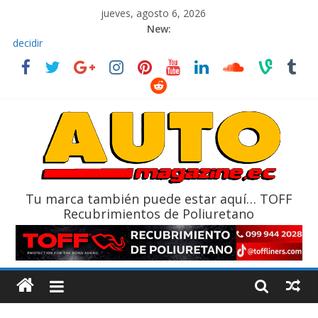
jueves, agosto 6, 2026
New:
El costo de tener un vehículo gana protagonismo a la hora de
decidir
Ultima película ‘Spider‑Man: Brand New Day’ pone en escena a
BMW
¿Qué puede pasar con tu vehículo si permanece varios días sin
usar?
La Vuelta al Ecuador 2026, edición 47ª, recorre 7 provincias en 8
días
La FEDAK recibe 12 Sinotruk Bolden para cubrir las rutas de La
Vuelta
Tu marca también puede estar aquí… TOFF
Recubrimientos de Poliuretano