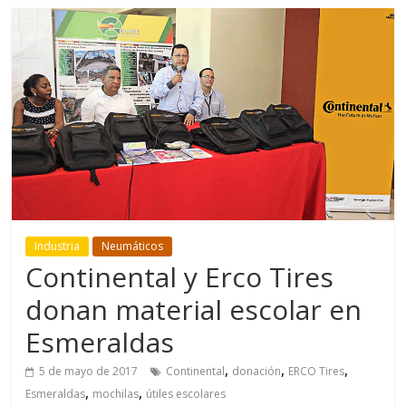
Industria
Neumáticos
Continental y Erco Tires
donan material escolar en
Esmeraldas
,
,
,
5 de mayo de 2017
Continental
donación
ERCO Tires
,
,
Esmeraldas
mochilas
útiles escolares