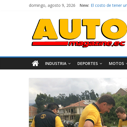
El costo de tener u
domingo, agosto 9, 2026
New:
Mercado automotor 
¿Qué puede pasar co
La Vuelta al Ecuador
INDUSTRIA
DEPORTES
MOTOS
Industria
Movilidad
Varios
Movilidad
Turi