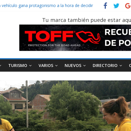
n vehículo gana protagonismo a la hora de decidir
ecuatoriano creció un 28% en julio de 2026
n tu vehículo si permanece varios días sin usar?
Tu marca también puede estar aqu
 2026, edición 47ª, recorre 7 provincias en 8 días
TURISMO
VARIOS
NUEVOS
DIRECTORIO
AEADE
Industria
Motociclismo
M
smo
Varios
Movilidad