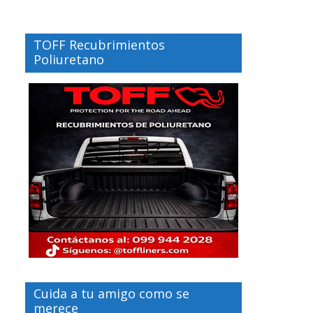
TOFF Recubrimientos
Poliuretano
Cuida a tu amigo como se
merece