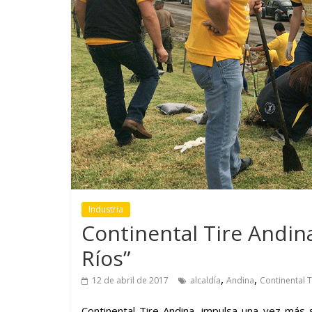
GM reafirma su
¿Qué puede
compromiso con movilidad
vehículo si
más segura y conectada
varios días
Industria
Continental Tire Andina
Ríos”
,
,
12 de abril de 2017
alcaldía
Andina
Continental T
Continental Tire Andina, impulsa una vez más