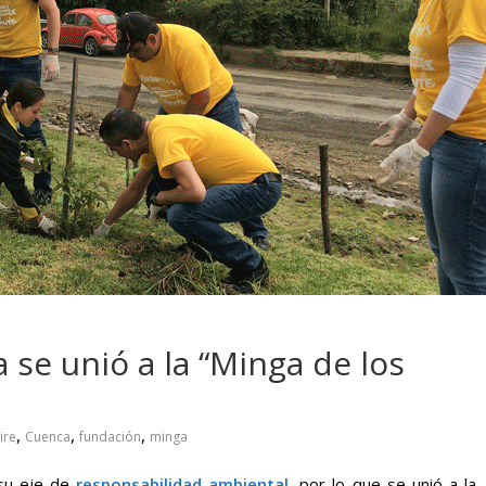
 pasar con tu
Campaña busca cambiar
 permanece
destino de los motociclis
 sin usar?
en la región
 se unió a la “Minga de los
,
,
,
ire
Cuenca
fundación
minga
 su eje de
responsabilidad ambiental
, por lo que se unió a la