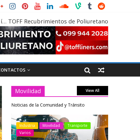
í… TOFF Recubrimientos de Poliuretano
CONTACTOS
Movilidad
View All
Noticias de la Comunidad y Tránsito
otos
Industria
Movilidad
Transporte
Industria
Varios
Varios