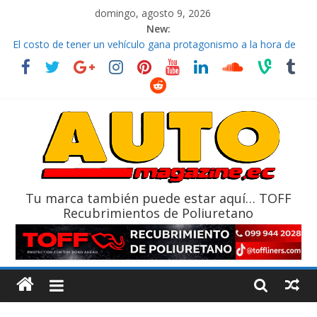
domingo, agosto 9, 2026
New:
La FEDAK recibe 12 Sinotruk Bolden para cubrir las rutas de La
Vuelta
El costo de tener un vehículo gana protagonismo a la hora de
decidir
Mercado automotor ecuatoriano creció un 28% en julio de
2026
¿Qué puede pasar con tu vehículo si permanece varios días sin
usar?
La Vuelta al Ecuador 2026, edición 47ª, recorre 7 provincias en 8
días
Tu marca también puede estar aquí… TOFF
Recubrimientos de Poliuretano