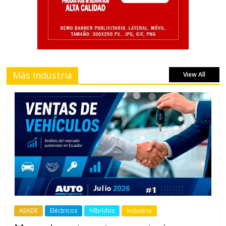
Más Industria
View All
AEADE
Eléctricos
Híbridos
Industria