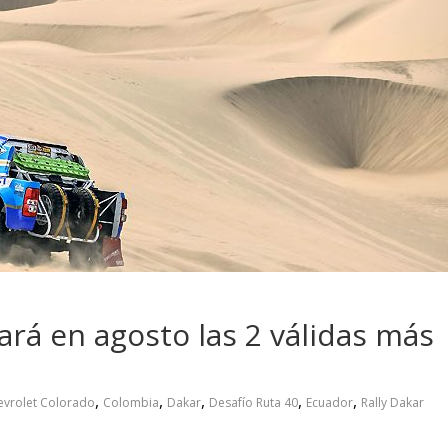
 pasar con tu
Campaña busca cambiar
 permanece
destino de los motociclis
 sin usar?
en la región
ará en agosto las 2 válidas más
,
,
,
,
,
evrolet Colorado
Colombia
Dakar
Desafío Ruta 40
Ecuador
Rally Dakar