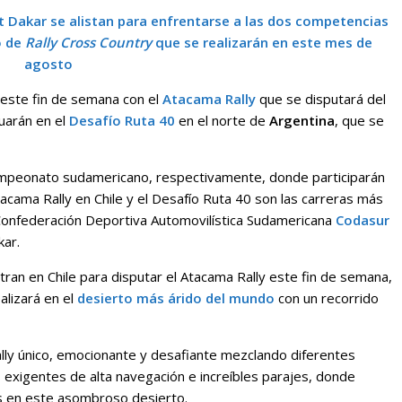
 Dakar se alistan para enfrentarse a las dos competencias
o de
Rally Cross Country
que se realizarán en este mes de
agosto
 este fin de semana con el
Atacama Rally
que se disputará del
nuarán en el
Desafío Ruta 40
en el norte de
Argentina
, que se
 campeonato sudamericano, respectivamente, donde participarán
Atacama Rally en Chile y el Desafío Ruta 40 son las carreras más
onfederación Deportiva Automovilística Sudamericana
Codasur
kar.
ran en Chile para disputar el Atacama Rally este fin de semana,
alizará en el
desierto más árido del mundo
con un recorrido
ally único, emocionante y desafiante mezclando diferentes
s exigentes de alta navegación e increíbles parajes, donde
es en este asombroso desierto.