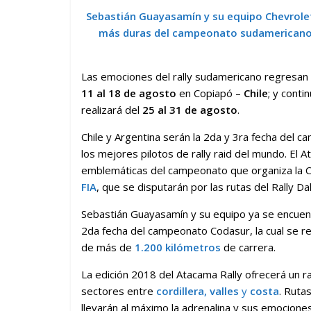
Sebastián Guayasamín y su equipo Chevrolet
más duras del campeonato sudamerican
Las emociones del rally sudamericano regresan
11 al 18 de agosto
en Copiapó –
Chile
; y conti
realizará del
25 al 31 de agosto
.
Chile y Argentina serán la 2da y 3ra fecha del
los mejores pilotos de rally raid del mundo. El 
emblemáticas del campeonato que organiza la C
FIA
, que se disputarán por las rutas del Rally Da
Sebastián Guayasamín y su equipo ya se encuent
2da fecha del campeonato Codasur, la cual se re
de más de
1.200 kilómetros
de carrera.
La edición 2018 del Atacama Rally ofrecerá un r
sectores entre
cordillera, valles
y
costa
. Ruta
llevarán al máximo la adrenalina y sus emocion