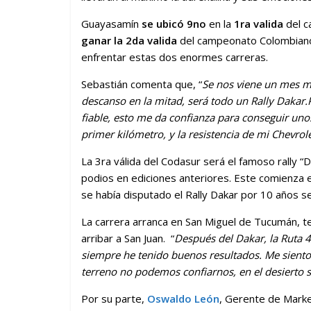
Guayasamín
se ubicó 9no
en la
1ra valida
del c
ganar la 2da valida
del campeonato Colombiano d
enfrentar estas dos enormes carreras.
Sebastián comenta que, “
Se nos viene un mes 
descanso en la mitad, será todo un Rally Dakar
fiable, esto me da confianza para conseguir uno
primer kilómetro, y la resistencia de mi Chevrol
La 3ra válida del Codasur será el famoso rally 
podios en ediciones anteriores. Este comienza e
se había disputado el Rally Dakar por 10 años s
La carrera arranca en San Miguel de Tucumán, 
arribar a San Juan. “
Después del Dakar, la Ruta 40
siempre he tenido buenos resultados. Me sient
terreno no podemos confiarnos, en el desierto 
Por su parte,
Oswaldo León
, Gerente de Marke