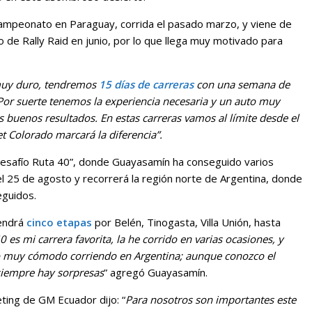
ampeonato en Paraguay, corrida el pasado marzo, y viene de
e Rally Raid en junio, por lo que llega muy motivado para
muy duro, tendremos
15 días de carreras
con una semana de
.Por suerte tenemos la experiencia necesaria y un auto muy
s buenos resultados. En estas carreras vamos al límite desde el
et Colorado marcará la diferencia”.
“Desafío Ruta 40”, donde Guayasamín ha conseguido varios
l 25 de agosto y recorrerá la región norte de Argentina, donde
eguidos.
tendrá
cinco etapas
por Belén, Tinogasta, Villa Unión, hasta
 es mi carrera favorita, la he corrido en varias ocasiones, y
o muy cómodo corriendo en Argentina; aunque conozco el
siempre hay sorpresas
” agregó Guayasamín.
ting de GM Ecuador dijo: “
Para nosotros son importantes este