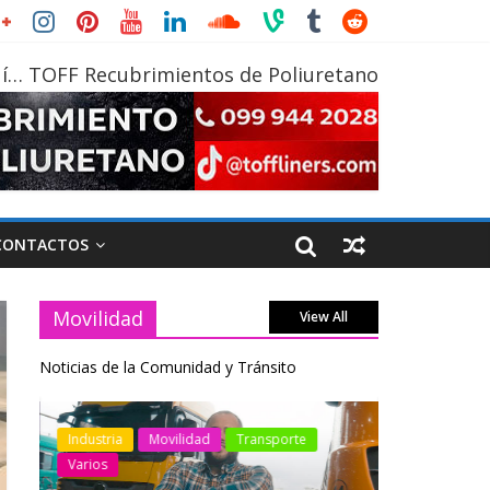
í… TOFF Recubrimientos de Poliuretano
CONTACTOS
Movilidad
View All
Noticias de la Comunidad y Tránsito
otos
Industria
Movilidad
Transporte
Industria
Varios
Varios