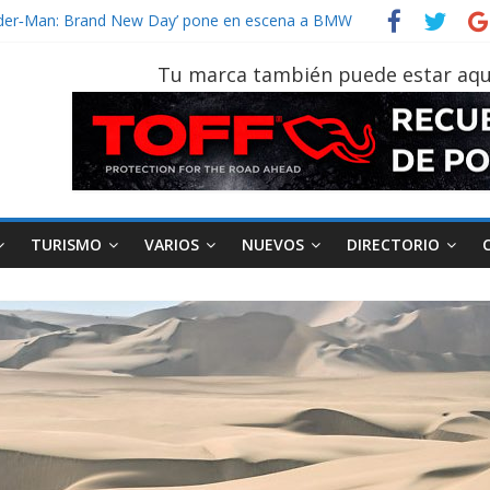
Spider‑Man: Brand New Day’ pone en escena a BMW
on tu vehículo si permanece varios días sin usar?
r 2026, edición 47ª, recorre 7 provincias en 8 días
Tu marca también puede estar aqu
 Sinotruk Bolden para cubrir las rutas de La Vuelta
un vehículo gana protagonismo a la hora de decidir
TURISMO
VARIOS
NUEVOS
DIRECTORIO
AEADE
Industria
Motociclismo
M
smo
Varios
Movilidad