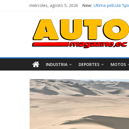
miércoles, agosto 5, 2026
New:
Ultima película ‘
¿Qué puede pasar c
La Vuelta al Ecuado
La FEDAK recibe 12
El costo de tener 
INDUSTRIA
DEPORTES
MOTOS
Industria
Movilidad
Varios
Movilidad
Turi