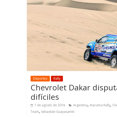
GM reafirma su
¿Qué puede
compromiso con movilidad
vehículo si
más segura y conectada
varios días
Deportes
Rally
Chevrolet Dakar disput
difíciles
,
,
7 de agosto de 2018
Argentina
Atacama Rally
Ch
,
Team
Sebastián Guayasamín