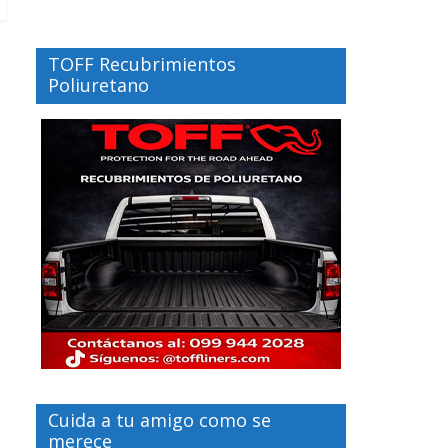
TOFF Recubrimientos
Poliuretano
Cuida a tu amigo como se
merece