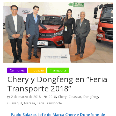
Camiones
Industria
Transporte
Chery y Dongfeng en “Feria
Transporte 2018”
,
,
,
,
2 de marzo de 2018
2018
Chery
Cinascar
Dongfeng
,
,
Guayaquil
Maresa
Teria Transporte
Pablo Salazar, Jefe de Marca Chery y Dongfeng de