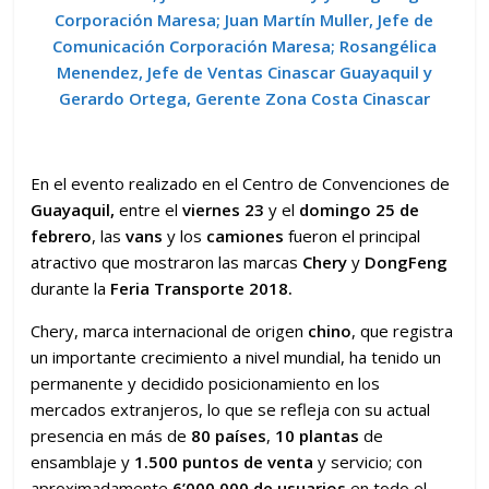
Corporación Maresa; Juan Martín Muller, Jefe de
Comunicación Corporación Maresa; Rosangélica
Menendez, Jefe de Ventas Cinascar Guayaquil y
Gerardo Ortega, Gerente Zona Costa Cinascar
En el evento realizado en el Centro de Convenciones de
Guayaquil,
entre el
viernes 23
y el
domingo 25 de
febrero
, las
vans
y los
camiones
fueron el principal
atractivo que mostraron las marcas
Chery
y
DongFeng
durante la
Feria Transporte 2018.
Chery, marca internacional de origen
chino
, que registra
un importante crecimiento a nivel mundial, ha tenido un
permanente y decidido posicionamiento en los
mercados extranjeros, lo que se refleja con su actual
presencia en más de
80 países
,
10 plantas
de
ensamblaje y
1.500 puntos de venta
y servicio; con
aproximadamente
6’000.000 de usuarios
en todo el