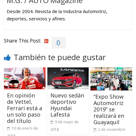
M.G. / AUTO Magazine
Desde 2004. Revista de la Industria Automotriz,
deportes, servicios y afines.
Share This Post:
0
También te puede gustar
En opinión
Nuevo sedán
“Expo Show
de Vettel,
deportivo
Automotriz
Ferrari está a
Hyundai
2019” se
un solo paso
Lafesta
realizará en
del título
Guayaquil
9 de mayo de
10 de enero de
2018
2 de noviembre
2018