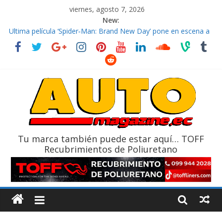
viernes, agosto 7, 2026
New:
El costo de tener un vehículo gana protagonismo a la hora de
decidir
Ultima película ‘Spider‑Man: Brand New Day’ pone en escena a
BMW
¿Qué puede pasar con tu vehículo si permanece varios días sin
usar?
La Vuelta al Ecuador 2026, edición 47ª, recorre 7 provincias en 8
días
La FEDAK recibe 12 Sinotruk Bolden para cubrir las rutas de La
Vuelta
Tu marca también puede estar aquí… TOFF
Recubrimientos de Poliuretano