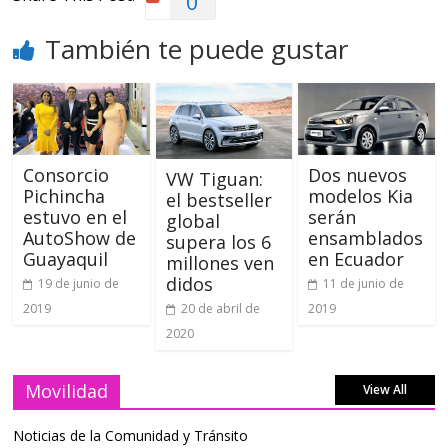
0
También te puede gustar
Consorcio
Dos nuevos
VW Tiguan:
Pichincha
modelos Kia
el bestseller
estuvo en el
serán
global
AutoShow de
ensamblados
supera los 6
Guayaquil
en Ecuador
millones ven
didos
19 de junio de
11 de junio de
2019
2019
20 de abril de
2020
Movilidad
View All
Noticias de la Comunidad y Tránsito