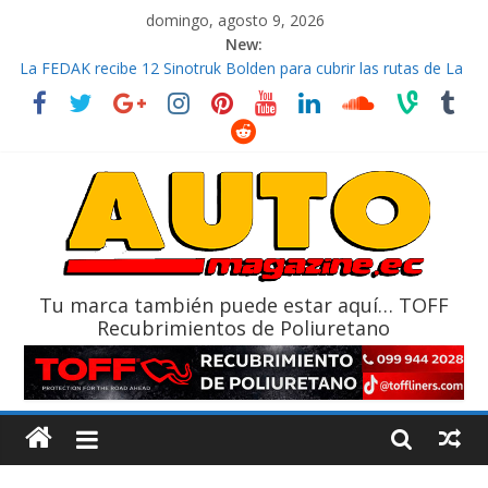
domingo, agosto 9, 2026
New:
La Vuelta al Ecuador 2026, edición 47ª, recorre 7 provincias en 8
días
La FEDAK recibe 12 Sinotruk Bolden para cubrir las rutas de La
Vuelta
El costo de tener un vehículo gana protagonismo a la hora de
decidir
Mercado automotor ecuatoriano creció un 28% en julio de
2026
¿Qué puede pasar con tu vehículo si permanece varios días sin
usar?
Tu marca también puede estar aquí… TOFF
Recubrimientos de Poliuretano