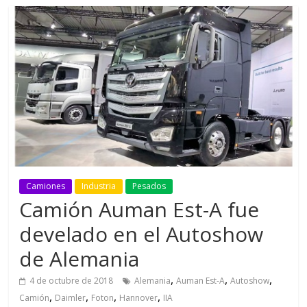
Camiones
Industria
Pesados
Camión Auman Est-A fue
develado en el Autoshow
de Alemania
,
,
,
4 de octubre de 2018
Alemania
Auman Est-A
Autoshow
,
,
,
,
Camión
Daimler
Foton
Hannover
IIA