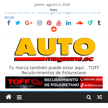
jueves, agosto 6, 2026
New:
El costo de tener un vehículo gana protagonismo a la hora de
decidir
Ultima película ‘Spider‑Man: Brand New Day’ pone en escena a
BMW
¿Qué puede pasar con tu vehículo si permanece varios días sin
usar?
La Vuelta al Ecuador 2026, edición 47ª, recorre 7 provincias en 8
días
La FEDAK recibe 12 Sinotruk Bolden para cubrir las rutas de La
Vuelta
Tu marca también puede estar aquí… TOFF
Recubrimientos de Poliuretano