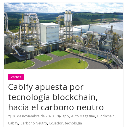
Varios
Cabify apuesta por
tecnología blockchain,
hacia el carbono neutro
,
,
,
26 de noviembre de 2020
app
Auto Magazine
Blockchain
,
,
,
Cabify
Carbono Neutro
Ecuador
tecnología