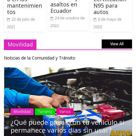
asaltos en
mantenimien
N95 para
Ecuador
tos
autos
24 de octubre de
22 de julio de
6 de mayo de
2022
2021
2020
Movilidad
View All
Noticias de la Comunidad y Tránsito
AEADE
Industria
Motociclismo
Motos
Movilidad
Campaña busca cambiar destino de
los motociclistas en la región