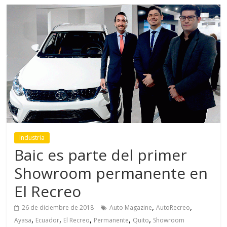
Industria
Baic es parte del primer
Showroom permanente en
El Recreo
,
,
26 de diciembre de 2018
Auto Magazine
AutoRecreo
,
,
,
,
,
Ayasa
Ecuador
El Recreo
Permanente
Quito
Showroom