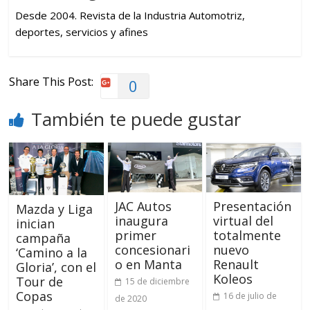
Desde 2004. Revista de la Industria Automotriz,
deportes, servicios y afines
Share This Post:
0
También te puede gustar
JAC Autos
Presentación
Mazda y Liga
inaugura
virtual del
inician
primer
totalmente
campaña
concesionari
nuevo
‘Camino a la
o en Manta
Renault
Gloria’, con el
Koleos
Tour de
15 de diciembre
Copas
16 de julio de
de 2020