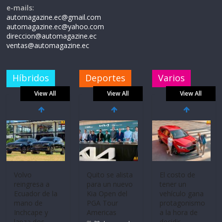
e-mails:
automagazine.ec@gmail.com
automagazine.ec@yahoo.com
direccion@automagazine.ec
ventas@automagazine.ec
Híbridos
Deportes
Varios
View All
View All
View All
Volvo
Quito se alista
El costo de
reingresa a
para un nuevo
tener un
Ecuador de la
Kia Open del
vehículo gana
mano de
PGA Tour
protagonismo
Inchcape y
Americas
a la hora de
lanza dos
decidir