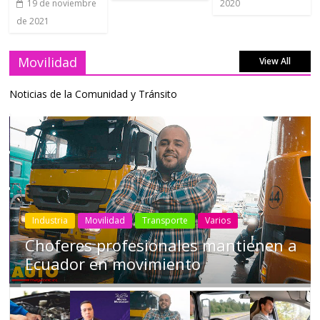
2020
19 de noviembre
de 2021
Movilidad
View All
Noticias de la Comunidad y Tránsito
Industria
Movilidad
Transporte
Varios
Choferes profesionales mantienen a
Ecuador en movimiento