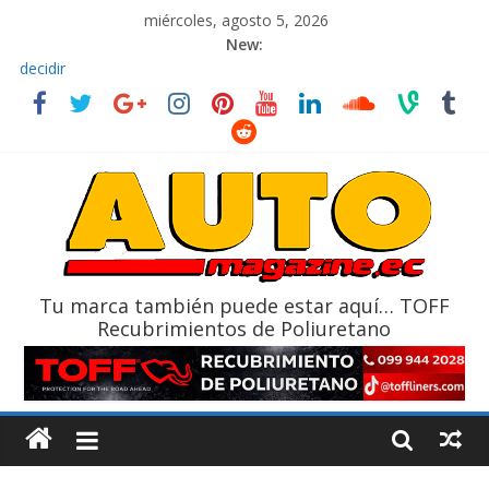
miércoles, agosto 5, 2026
New:
El costo de tener un vehículo gana protagonismo a la hora de
decidir
Ultima película ‘Spider‑Man: Brand New Day’ pone en escena a
BMW
¿Qué puede pasar con tu vehículo si permanece varios días sin
usar?
La Vuelta al Ecuador 2026, edición 47ª, recorre 7 provincias en 8
días
La FEDAK recibe 12 Sinotruk Bolden para cubrir las rutas de La
Vuelta
Tu marca también puede estar aquí… TOFF
Recubrimientos de Poliuretano