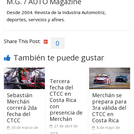
M.G. / AUTO Magazine
Desde 2004. Revista de la Industria Automotriz,
deportes, servicios y afines.
Share This Post:
0
También te puede gustar
Tercera
fecha del
CTCC en
Sebastián
Merchán se
Costa Rica
Merchán
prepara para
con
correrá 2da
3ra válida del
presencia de
fecha del
CTCC en
Merchán
CTCC
Costa Rica
27 de abril de
30 de marzo de
8 de mayo de
2018