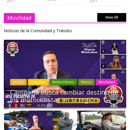
2017
2017
Movilidad
View All
Noticias de la Comunidad y Tránsito
Industria
Movilidad
Transporte
Varios
Choferes profesionales mantienen a
Ecuador en movimiento