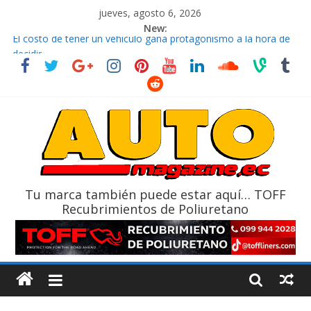
jueves, agosto 6, 2026
New:
El costo de tener un vehículo gana protagonismo a la hora de
decidir
Ultima película ‘Spider‑Man: Brand New Day’ pone en escena a
BMW
¿Qué puede pasar con tu vehículo si permanece varios días sin
usar?
La Vuelta al Ecuador 2026, edición 47ª, recorre 7 provincias en 8
días
La FEDAK recibe 12 Sinotruk Bolden para cubrir las rutas de La
Vuelta
Tu marca también puede estar aquí… TOFF
Recubrimientos de Poliuretano