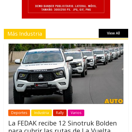
Más Industria
View All
Deportes
Industria
Rally
Varios
La FEDAK recibe 12 Sinotruk Bolden
para cubrir las rutas de La Vuelta