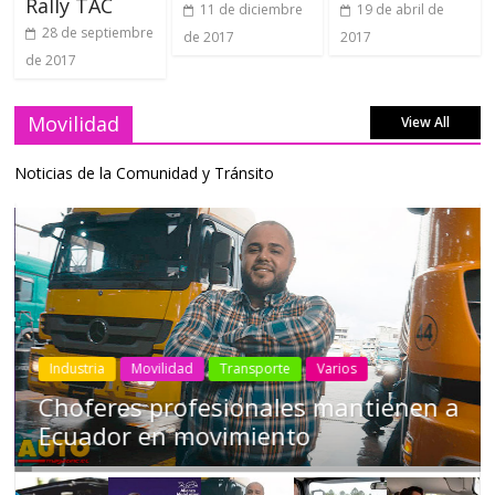
Rally TAC
11 de diciembre
19 de abril de
28 de septiembre
de 2017
2017
de 2017
Movilidad
View All
Noticias de la Comunidad y Tránsito
Industria
Movilidad
Transporte
Varios
Choferes profesionales mantienen a
Ecuador en movimiento