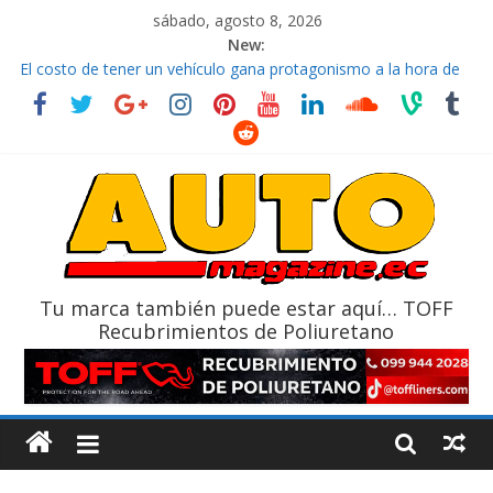
sábado, agosto 8, 2026
New:
El costo de tener un vehículo gana protagonismo a la hora de
decidir
Ultima película ‘Spider‑Man: Brand New Day’ pone en escena a
BMW
¿Qué puede pasar con tu vehículo si permanece varios días sin
usar?
La Vuelta al Ecuador 2026, edición 47ª, recorre 7 provincias en 8
días
La FEDAK recibe 12 Sinotruk Bolden para cubrir las rutas de La
Vuelta
Tu marca también puede estar aquí… TOFF
Recubrimientos de Poliuretano