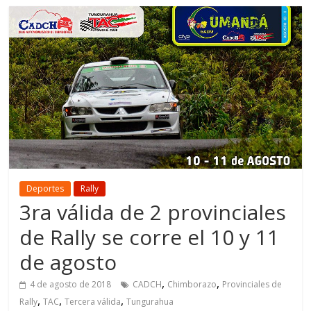
Deportes
Rally
3ra válida de 2 provinciales
de Rally se corre el 10 y 11
de agosto
,
,
4 de agosto de 2018
CADCH
Chimborazo
Provinciales de
,
,
,
Rally
TAC
Tercera válida
Tungurahua