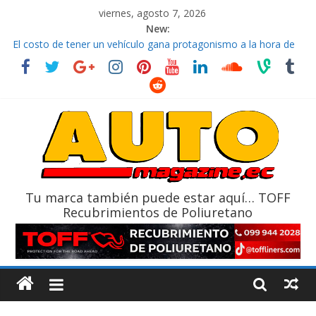
viernes, agosto 7, 2026
New:
El costo de tener un vehículo gana protagonismo a la hora de
decidir
Ultima película ‘Spider‑Man: Brand New Day’ pone en escena a
BMW
¿Qué puede pasar con tu vehículo si permanece varios días sin
usar?
La Vuelta al Ecuador 2026, edición 47ª, recorre 7 provincias en 8
días
La FEDAK recibe 12 Sinotruk Bolden para cubrir las rutas de La
Vuelta
Tu marca también puede estar aquí… TOFF
Recubrimientos de Poliuretano