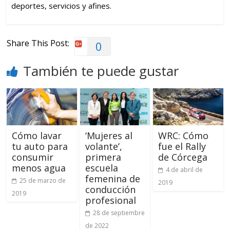
deportes, servicios y afines.
Share This Post:
0
También te puede gustar
Cómo lavar
‘Mujeres al
WRC: Cómo
tu auto para
volante’,
fue el Rally
consumir
primera
de Córcega
menos agua
escuela
4 de abril de
femenina de
25 de marzo de
2019
conducción
2019
profesional
28 de septiembre
de 2022