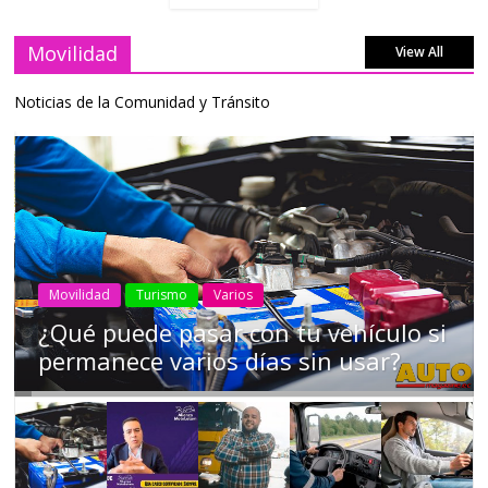
Movilidad
View All
Noticias de la Comunidad y Tránsito
AEADE
Industria
Motociclismo
Motos
Movilidad
Campaña busca cambiar destino de
los motociclistas en la región