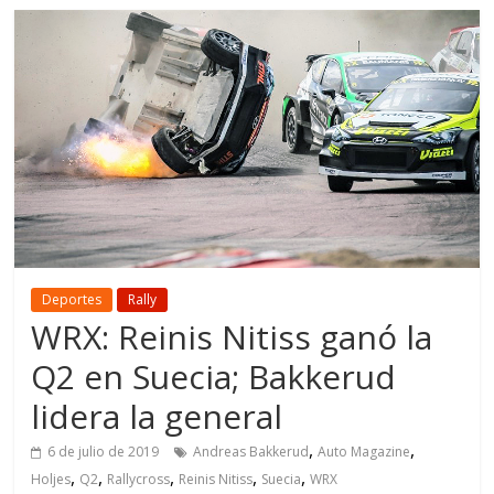
Deportes
Rally
WRX: Reinis Nitiss ganó la
Q2 en Suecia; Bakkerud
lidera la general
,
,
6 de julio de 2019
Andreas Bakkerud
Auto Magazine
,
,
,
,
,
Holjes
Q2
Rallycross
Reinis Nitiss
Suecia
WRX