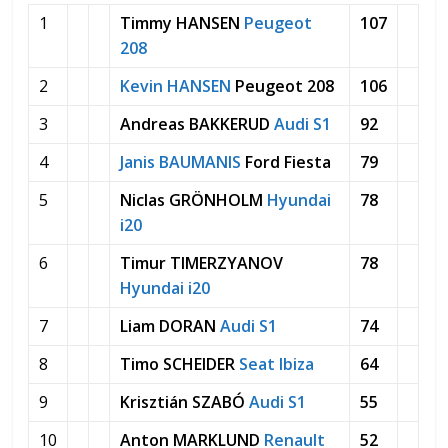
1
Timmy HANSEN
Peugeot
107
208
2
Kevin HANSEN
Peugeot 208
106
3
Andreas BAKKERUD
Audi S1
92
4
Janis BAUMANIS
Ford Fiesta
79
5
Niclas GRÖNHOLM
Hyundai
78
i20
6
Timur TIMERZYANOV
78
Hyundai i20
7
Liam DORAN
Audi S1
74
8
Timo SCHEIDER
Seat Ibiza
64
9
Krisztián SZABÓ
Audi S1
55
10
Anton MARKLUND
Renault
52