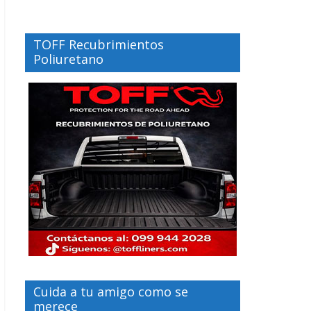
TOFF Recubrimientos
Poliuretano
Cuida a tu amigo como se
merece