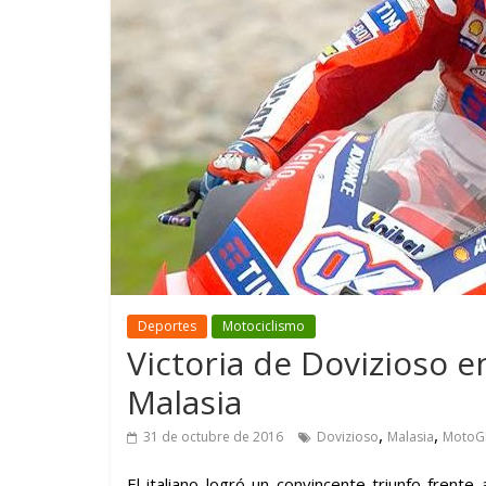
GM reafirma su
¿Qué puede
compromiso con movilidad
vehículo si
más segura y conectada
varios días
Deportes
Motociclismo
Victoria de Dovizioso e
Malasia
,
,
31 de octubre de 2016
Dovizioso
Malasia
MotoG
El italiano logró un convincente triunfo fren