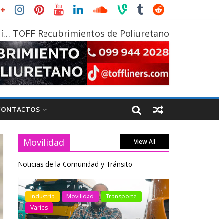
í… TOFF Recubrimientos de Poliuretano
CONTACTOS
Movilidad
View All
Noticias de la Comunidad y Tránsito
otos
Industria
Movilidad
Transporte
Industria
Varios
Varios