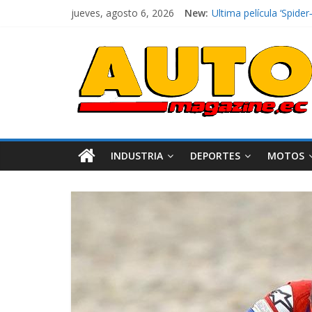
jueves, agosto 6, 2026
New:
El costo de tener un 
Ultima película ‘Spi
¿Qué puede pasar con 
La Vuelta al Ecuador 2
La FEDAK recibe 12 Sin
INDUSTRIA
DEPORTES
MOTOS
Industria
Movilidad
Varios
Movilidad
Turi