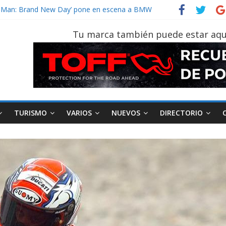
vehículo gana protagonismo a la hora de decidir
der‑Man: Brand New Day’ pone en escena a BMW
tu vehículo si permanece varios días sin usar?
Tu marca también puede estar aqu
026, edición 47ª, recorre 7 provincias en 8 días
otruk Bolden para cubrir las rutas de La Vuelta
TURISMO
VARIOS
NUEVOS
DIRECTORIO
AEADE
Industria
Motociclismo
M
smo
Varios
Movilidad