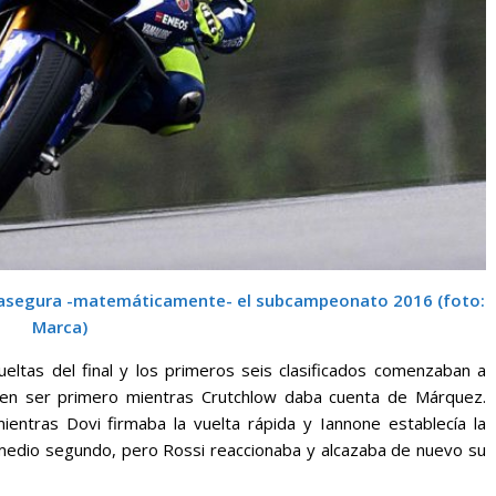
e asegura -matemáticamente- el subcampeonato 2016 (foto:
Marca)
eltas del final y los primeros seis clasificados comenzaban a
ía en ser primero mientras Crutchlow daba cuenta de Márquez.
entras Dovi firmaba la vuelta rápida y Iannone establecía la
 medio segundo, pero Rossi reaccionaba y alcazaba de nuevo su