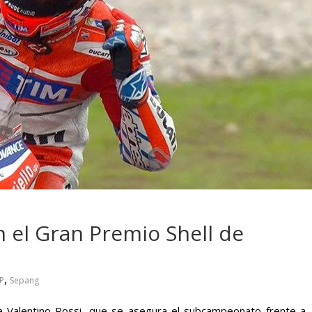
 pasar con tu
Campaña busca cambiar
 permanece
destino de los motociclis
 sin usar?
en la región
n el Gran Premio Shell de
,
P
Sepang
te a Valentino Rossi, que se asegura el subcampeonato frente a