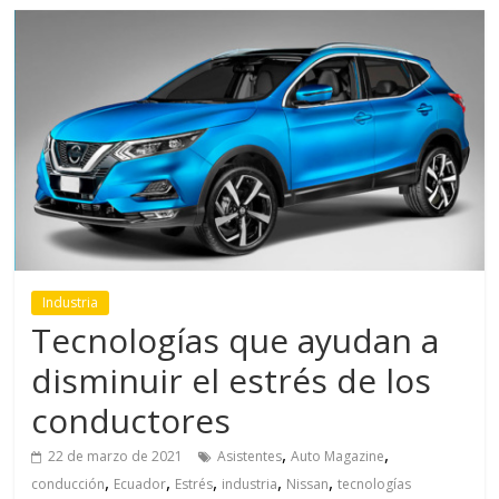
Industria
Tecnologías que ayudan a
disminuir el estrés de los
conductores
,
,
22 de marzo de 2021
Asistentes
Auto Magazine
,
,
,
,
,
conducción
Ecuador
Estrés
industria
Nissan
tecnologías