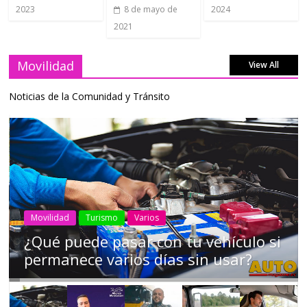
2023
2024
8 de mayo de
2021
Movilidad
View All
Noticias de la Comunidad y Tránsito
AEADE
Industria
Motociclismo
Motos
Movilidad
Campaña busca cambiar destino de
los motociclistas en la región