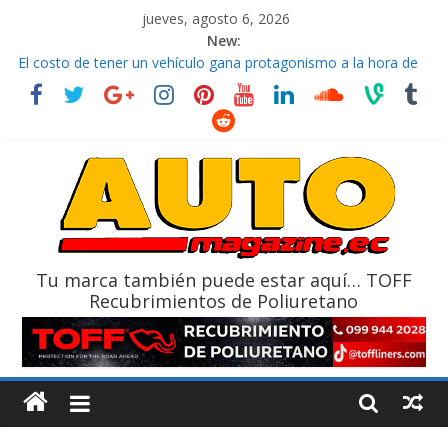
jueves, agosto 6, 2026
New:
El costo de tener un vehículo gana protagonismo a la hora de
decidir
Ultima película ‘Spider‑Man: Brand New Day’ pone en escena a
BMW
¿Qué puede pasar con tu vehículo si permanece varios días sin
usar?
La Vuelta al Ecuador 2026, edición 47ª, recorre 7 provincias en 8
días
La FEDAK recibe 12 Sinotruk Bolden para cubrir las rutas de La
Vuelta
Tu marca también puede estar aquí… TOFF
Recubrimientos de Poliuretano