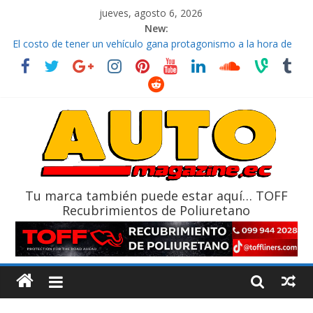
jueves, agosto 6, 2026
New:
El costo de tener un vehículo gana protagonismo a la hora de
decidir
Ultima película ‘Spider‑Man: Brand New Day’ pone en escena a
BMW
¿Qué puede pasar con tu vehículo si permanece varios días sin
usar?
La Vuelta al Ecuador 2026, edición 47ª, recorre 7 provincias en 8
días
La FEDAK recibe 12 Sinotruk Bolden para cubrir las rutas de La
Vuelta
Tu marca también puede estar aquí… TOFF
Recubrimientos de Poliuretano