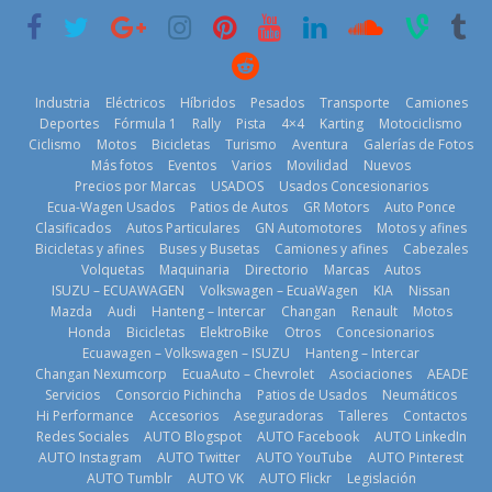
renovable
3 de agosto de
2026
25 de julio de
2026
2026
Industria
Eléctricos
Híbridos
Pesados
Transporte
Camiones
Deportes
Fórmula 1
Rally
Pista
4×4
Karting
Motociclismo
Ciclismo
Motos
Bicicletas
Turismo
Aventura
Galerías de Fotos
Más fotos
Eventos
Varios
Movilidad
Nuevos
Kia reúne a
Precios por Marcas
USADOS
Usados Concesionarios
jugadores de
La FEDAK
Ecua-Wagen Usados
Patios de Autos
GR Motors
Auto Ponce
Nuevo SUV
fútbol de todo
recibe 12
Clasificados
Autos Particulares
GN Automotores
Motos y afines
Honda ZR-V
el mundo en
Sinotruk
Bicicletas y afines
Buses y Busetas
Camiones y afines
Cabezales
Advanced
‘Kia OMBC
Bolden para
Volquetas
Maquinaria
Directorio
Marcas
Autos
Hybrid para el
Cup’
cubrir las rutas
ISUZU – ECUAWAGEN
Volkswagen – EcuaWagen
KIA
Nissan
mercado local
de La Vuelta
6 de mayo de
Mazda
Audi
Hanteng – Intercar
Changan
Renault
Motos
23 de julio de
31 de julio de
Honda
Bicicletas
ElektroBike
Otros
Concesionarios
2026
Ecuawagen – Volkswagen – ISUZU
Hanteng – Intercar
2026
2026
Changan Nexumcorp
EcuaAuto – Chevrolet
Asociaciones
AEADE
Servicios
Consorcio Pichincha
Patios de Usados
Neumáticos
Hi Performance
Accesorios
Aseguradoras
Talleres
Contactos
Redes Sociales
AUTO Blogspot
AUTO Facebook
AUTO LinkedIn
AUTO Instagram
AUTO Twitter
AUTO YouTube
AUTO Pinterest
AUTO Tumblr
AUTO VK
AUTO Flickr
Legislación