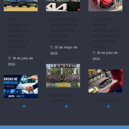
Mercado
La FEDAK
Ultima película
automotor
recibe 12
‘Spider‑Man:
nacional cierra
Sinotruk
Brand New
su mejor 1er
Bolden para
Day’ pone en
semestre en la
cubrir las rutas
escena a
historia
de La Vuelta
BMW
11 de julio de
31 de julio de
29 de julio de
2026
2026
2026
BMW, Toyota,
Quito se alista
¿Qué puede
Bosch y
para un nuevo
pasar con tu
Repsol
Kia Open del
vehículo si
prueban flota
PGA Tour
permanece
que usa
Americas
varios días sin
gasolina 100%
usar?
20 de mayo de