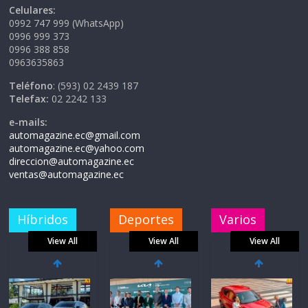
Celulares:
0992 747 999 (WhatsApp)
0996 999 373
0996 388 858
0963635863
Teléfono
: (593) 02 2439 187
Telefax:
02 2242 133
e-mails:
automagazine.ec@gmail.com
automagazine.ec@yahoo.com
direccion@automagazine.ec
ventas@automagazine.ec
Híbridos
Deportes
Varios
View All
View All
View All