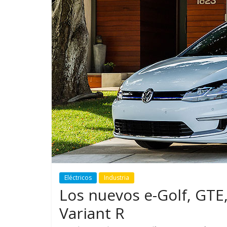
GM reafirma su
¿Qué puede
compromiso con movilidad
vehículo si
más segura y conectada
varios días
Eléctricos
Industria
Los nuevos e-Golf, GTE
Variant R