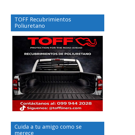
TOFF Recubrimientos
Poliuretano
Cuida a tu amigo como se
merece