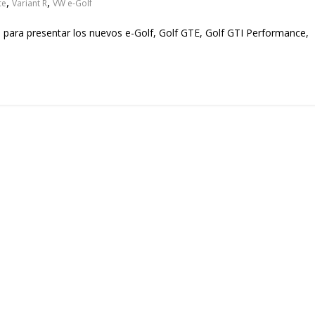
,
,
ce
Variant R
VW e-Golf
para presentar los nuevos e-Golf, Golf GTE, Golf GTI Performance,