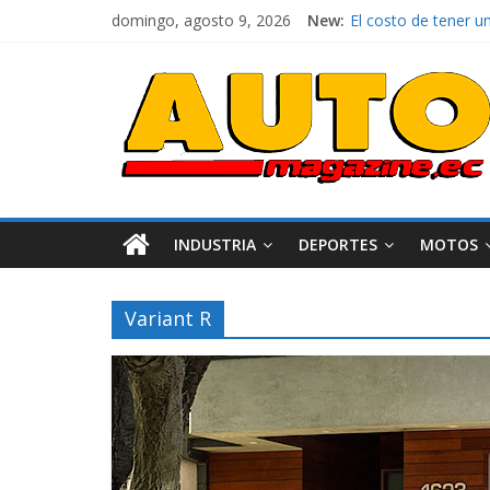
domingo, agosto 9, 2026
New:
La FEDAK recibe 12 
El costo de tener u
Mercado automotor 
¿Qué puede pasar co
La Vuelta al Ecuador
INDUSTRIA
DEPORTES
MOTOS
Variant R
Industria
Movilidad
Varios
Movilidad
Turi