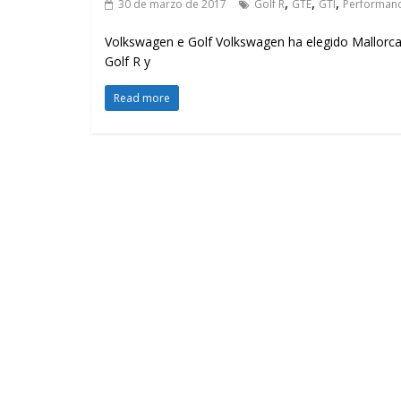
,
,
,
30 de marzo de 2017
Golf R
GTE
GTI
Performan
Volkswagen e Golf Volkswagen ha elegido Mallorca 
Golf R y
Read more