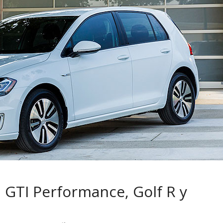
 pasar con tu
Campaña busca cambiar
 permanece
destino de los motociclis
 sin usar?
en la región
, GTI Performance, Golf R y