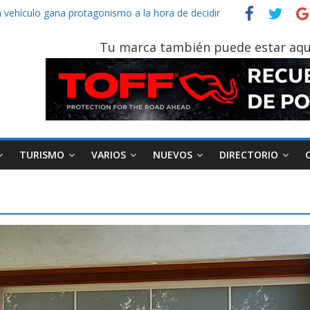
Sinotruk Bolden para cubrir las rutas de La Vuelta
n vehículo gana protagonismo a la hora de decidir
ecuatoriano creció un 28% en julio de 2026
Tu marca también puede estar aqu
n tu vehículo si permanece varios días sin usar?
 2026, edición 47ª, recorre 7 provincias en 8 días
TURISMO
VARIOS
NUEVOS
DIRECTORIO
AEADE
Industria
Motociclismo
M
smo
Varios
Movilidad