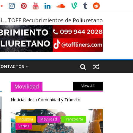
í… TOFF Recubrimientos de Poliuretano
CONTACTOS
Movilidad
View All
Noticias de la Comunidad y Tránsito
otos
Industria
Movilidad
Transporte
Industria
Varios
Varios