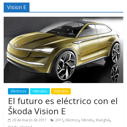
Vision E
Eléctricos
Híbridos
Industria
El futuro es eléctrico con el
Škoda Vision E
,
,
,
,
29 de marzo de 2017
2017
Eléctrico
híbrido
Shanghái
,