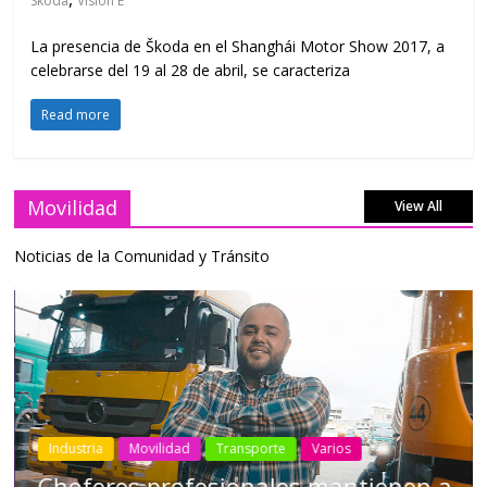
Skoda
Vision E
La presencia de Škoda en el Shanghái Motor Show 2017, a
celebrarse del 19 al 28 de abril, se caracteriza
Read more
Movilidad
View All
Noticias de la Comunidad y Tránsito
Industria
Movilidad
Transporte
Varios
Choferes profesionales mantienen a