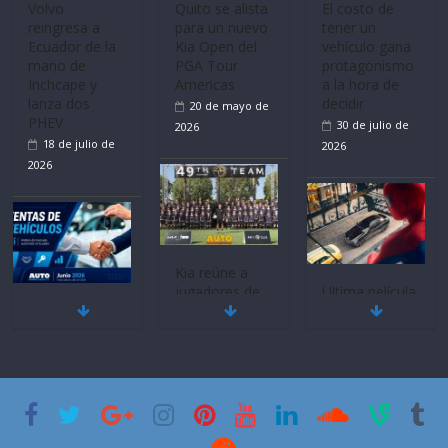
Volvo
Quito se alista
El costo de
reingresa a
para un nuevo
tener un
Ecuador de la
Kia Open del
vehículo gana
mano de
PGA Tour
protagonismo
Inchcape y
Americas
a la hora de
lanza dos
decidir
20 de mayo de
PHEV
30 de julio de
2026
18 de julio de
2026
2026
Kia reúne a
jugadores de
Ultima película
Mercado
fútbol de todo
‘Spider‑Man:
automotor
el mundo en
Brand New
nacional cierra
‘Kia OMBC
Day’ pone en
su mejor 1er
Cup’
escena a
semestre en la
BMW
6 de mayo de
historia
29 de julio de
2026
11 de julio de
2026
2026