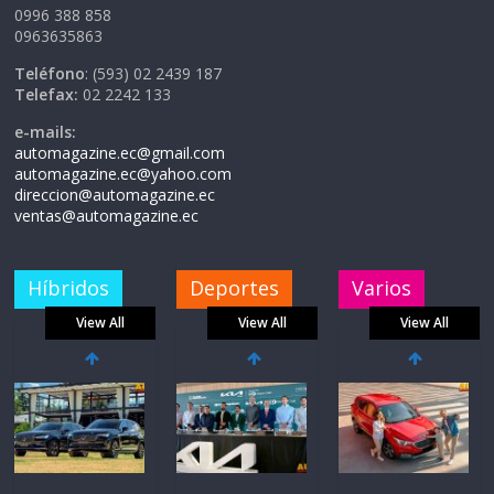
0996 388 858
0963635863
Teléfono
: (593) 02 2439 187
Telefax:
02 2242 133
e-mails:
automagazine.ec@gmail.com
automagazine.ec@yahoo.com
direccion@automagazine.ec
ventas@automagazine.ec
Híbridos
Deportes
Varios
View All
View All
View All