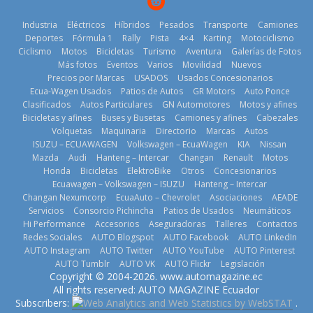
Industria
Eléctricos
Híbridos
Pesados
Transporte
Camiones
Deportes
Fórmula 1
Rally
Pista
4×4
Karting
Motociclismo
Ciclismo
Motos
Bicicletas
Turismo
Aventura
Galerías de Fotos
Más fotos
Eventos
Varios
Movilidad
Nuevos
La Vuelta al
Precios por Marcas
USADOS
Usados Concesionarios
Ecuador 2026,
¿Qué puede
Ecua-Wagen Usados
Patios de Autos
GR Motors
Auto Ponce
BMW, Toyota,
edición 47ª,
pasar con tu
Clasificados
Autos Particulares
GN Automotores
Motos y afines
Bosch y
recorre 7
vehículo si
Bicicletas y afines
Buses y Busetas
Camiones y afines
Cabezales
Repsol
provincias en 8
permanece
Volquetas
Maquinaria
Directorio
Marcas
Autos
prueban flota
días
varios días sin
ISUZU – ECUAWAGEN
Volkswagen – EcuaWagen
KIA
Nissan
que usa
usar?
1 de agosto de
Mazda
Audi
Hanteng – Intercar
Changan
Renault
Motos
gasolina 100%
3 de agosto de
Honda
Bicicletas
ElektroBike
Otros
Concesionarios
2026
renovable
Ecuawagen – Volkswagen – ISUZU
Hanteng – Intercar
2026
25 de julio de
Changan Nexumcorp
EcuaAuto – Chevrolet
Asociaciones
AEADE
Servicios
Consorcio Pichincha
Patios de Usados
Neumáticos
2026
Hi Performance
Accesorios
Aseguradoras
Talleres
Contactos
Redes Sociales
AUTO Blogspot
AUTO Facebook
AUTO LinkedIn
AUTO Instagram
AUTO Twitter
AUTO YouTube
AUTO Pinterest
AUTO Tumblr
AUTO VK
AUTO Flickr
Legislación
La FEDAK
Copyright © 2004-2026. www.automagazine.ec
recibe 12
La FEDAK
All rights reserved: AUTO MAGAZINE Ecuador
Sinotruk
recibe 12
Subscribers:
.