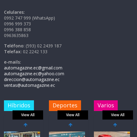
Celulares:
0992 747 999 (WhatsApp)
0996 999 373
0996 388 858
0963635863
Teléfono
: (593) 02 2439 187
Telefax:
02 2242 133
e-mails:
automagazine.ec@gmail.com
automagazine.ec@yahoo.com
direccion@automagazine.ec
ventas@automagazine.ec
Híbridos
Deportes
Varios
View All
View All
View All