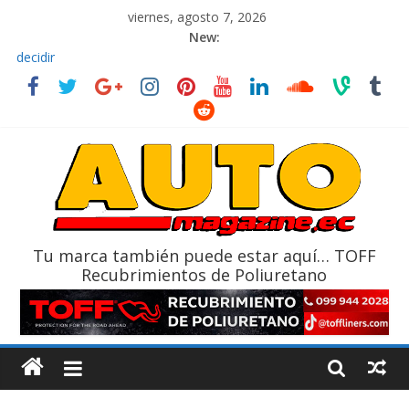
viernes, agosto 7, 2026
New:
El costo de tener un vehículo gana protagonismo a la hora de
decidir
Ultima película ‘Spider‑Man: Brand New Day’ pone en escena a
BMW
¿Qué puede pasar con tu vehículo si permanece varios días sin
usar?
La Vuelta al Ecuador 2026, edición 47ª, recorre 7 provincias en 8
días
La FEDAK recibe 12 Sinotruk Bolden para cubrir las rutas de La
Vuelta
Tu marca también puede estar aquí… TOFF
Recubrimientos de Poliuretano