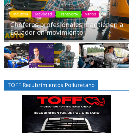
Industria
Movilidad
Transporte
Varios
Choferes profesionales mantienen a
Ecuador en movimiento
TOFF Recubrimientos Poliuretano