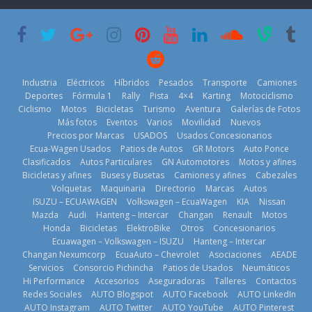
su mejor 1er
Cup’
escena a
semestre en la
BMW
6 de mayo de
historia
29 de julio de
2026
11 de julio de
2026
2026
Industria
Eléctricos
Híbridos
Pesados
Transporte
Camiones
Deportes
Fórmula 1
Rally
Pista
4×4
Karting
Motociclismo
Ciclismo
Motos
Bicicletas
Turismo
Aventura
Galerías de Fotos
Más fotos
Eventos
Varios
Movilidad
Nuevos
La Vuelta al
Precios por Marcas
USADOS
Usados Concesionarios
Ecuador 2026,
¿Qué puede
Ecua-Wagen Usados
Patios de Autos
GR Motors
Auto Ponce
BMW, Toyota,
edición 47ª,
pasar con tu
Clasificados
Autos Particulares
GN Automotores
Motos y afines
Bosch y
recorre 7
vehículo si
Bicicletas y afines
Buses y Busetas
Camiones y afines
Cabezales
Repsol
provincias en 8
permanece
Volquetas
Maquinaria
Directorio
Marcas
Autos
prueban flota
días
varios días sin
ISUZU – ECUAWAGEN
Volkswagen – EcuaWagen
KIA
Nissan
que usa
usar?
1 de agosto de
Mazda
Audi
Hanteng – Intercar
Changan
Renault
Motos
gasolina 100%
3 de agosto de
Honda
Bicicletas
ElektroBike
Otros
Concesionarios
2026
renovable
Ecuawagen – Volkswagen – ISUZU
Hanteng – Intercar
2026
25 de julio de
Changan Nexumcorp
EcuaAuto – Chevrolet
Asociaciones
AEADE
Servicios
Consorcio Pichincha
Patios de Usados
Neumáticos
2026
Hi Performance
Accesorios
Aseguradoras
Talleres
Contactos
Redes Sociales
AUTO Blogspot
AUTO Facebook
AUTO LinkedIn
AUTO Instagram
AUTO Twitter
AUTO YouTube
AUTO Pinterest