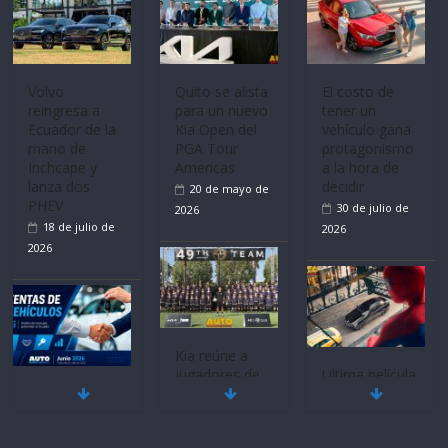
Volvo
Quito se alista
El costo de
reingresa a
para un nuevo
tener un
Ecuador de la
Kia Open del
vehículo gana
mano de
PGA Tour
protagonismo
Inchcape y
Americas
a la hora de
lanza dos
decidir
20 de mayo de
PHEV
30 de julio de
2026
18 de julio de
2026
2026
Kia reúne a
jugadores de
Ultima película
Mercado
fútbol de todo
‘Spider‑Man:
automotor
el mundo en
Brand New
nacional cierra
‘Kia OMBC
Day’ pone en