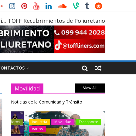
í… TOFF Recubrimientos de Poliuretano
CONTACTOS
Movilidad
View All
Noticias de la Comunidad y Tránsito
otos
Industria
Movilidad
Transporte
Industria
Varios
Varios