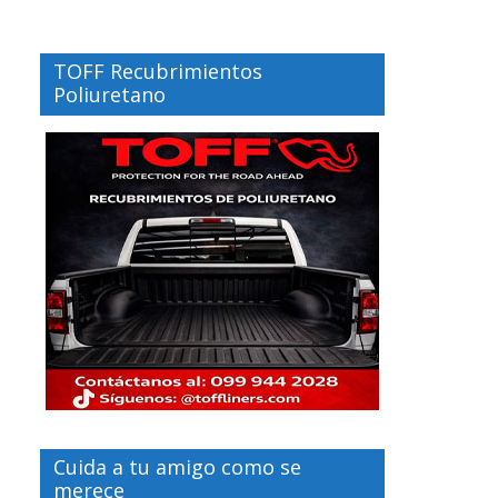
TOFF Recubrimientos
Poliuretano
Cuida a tu amigo como se
merece