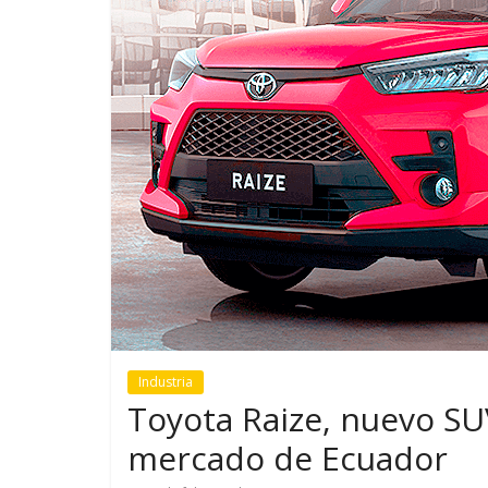
GM reafirma su
¿Qué puede
compromiso con movilidad
vehículo si
más segura y conectada
varios días
Industria
Toyota Raize, nuevo SU
mercado de Ecuador