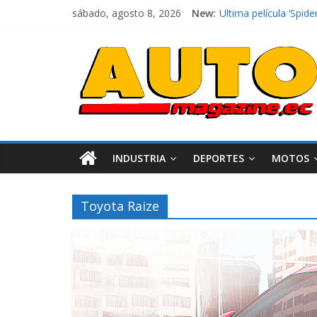
sábado, agosto 8, 2026
New:
El costo de tener un 
Ultima película ‘Sp
¿Qué puede pasar con
La Vuelta al Ecuador 
La FEDAK recibe 12 Si
INDUSTRIA
DEPORTES
MOTOS
Toyota Raize
Industria
Movilidad
Varios
Movilidad
Turi