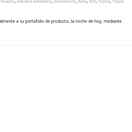
,
,
,
,
,
,
,
Ecuador
industria automotriz
presentación
Raize
SUV
Toyota
Toyota
almente a su portafolio de producto, la noche de hoy, mediante