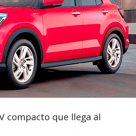
 pasar con tu
Campaña busca cambiar
 permanece
destino de los motociclis
 sin usar?
en la región
V compacto que llega al