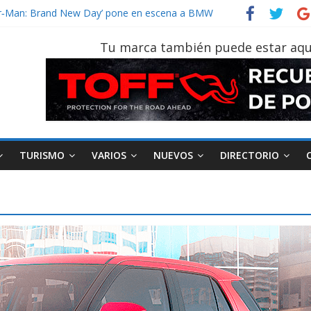
vehículo gana protagonismo a la hora de decidir
ider‑Man: Brand New Day’ pone en escena a BMW
 tu vehículo si permanece varios días sin usar?
Tu marca también puede estar aqu
2026, edición 47ª, recorre 7 provincias en 8 días
notruk Bolden para cubrir las rutas de La Vuelta
TURISMO
VARIOS
NUEVOS
DIRECTORIO
AEADE
Industria
Motociclismo
M
smo
Varios
Movilidad