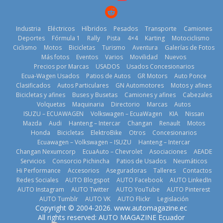
11 de julio de
2026
2026
Industria
Eléctricos
Híbridos
Pesados
Transporte
Camiones
Deportes
Fórmula 1
Rally
Pista
4×4
Karting
Motociclismo
Ciclismo
Motos
Bicicletas
Turismo
Aventura
Galerías de Fotos
Más fotos
Eventos
Varios
Movilidad
Nuevos
La Vuelta al
Precios por Marcas
USADOS
Usados Concesionarios
Ecuador 2026,
¿Qué puede
Ecua-Wagen Usados
Patios de Autos
GR Motors
Auto Ponce
BMW, Toyota,
edición 47ª,
pasar con tu
Clasificados
Autos Particulares
GN Automotores
Motos y afines
Bosch y
recorre 7
vehículo si
Bicicletas y afines
Buses y Busetas
Camiones y afines
Cabezales
Repsol
provincias en 8
permanece
Volquetas
Maquinaria
Directorio
Marcas
Autos
prueban flota
días
varios días sin
ISUZU – ECUAWAGEN
Volkswagen – EcuaWagen
KIA
Nissan
que usa
usar?
1 de agosto de
Mazda
Audi
Hanteng – Intercar
Changan
Renault
Motos
gasolina 100%
3 de agosto de
Honda
Bicicletas
ElektroBike
Otros
Concesionarios
2026
renovable
Ecuawagen – Volkswagen – ISUZU
Hanteng – Intercar
2026
25 de julio de
Changan Nexumcorp
EcuaAuto – Chevrolet
Asociaciones
AEADE
Servicios
Consorcio Pichincha
Patios de Usados
Neumáticos
2026
Hi Performance
Accesorios
Aseguradoras
Talleres
Contactos
Redes Sociales
AUTO Blogspot
AUTO Facebook
AUTO LinkedIn
AUTO Instagram
AUTO Twitter
AUTO YouTube
AUTO Pinterest
AUTO Tumblr
AUTO VK
AUTO Flickr
Legislación
La FEDAK
Copyright © 2004-2026. www.automagazine.ec
recibe 12
La FEDAK
All rights reserved: AUTO MAGAZINE Ecuador