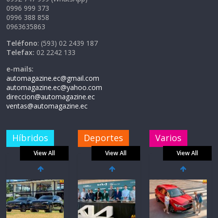
0996 999 373
0996 388 858
0963635863
Teléfono
: (593) 02 2439 187
Telefax:
02 2242 133
e-mails:
automagazine.ec@gmail.com
automagazine.ec@yahoo.com
direccion@automagazine.ec
ventas@automagazine.ec
Híbridos
Deportes
Varios
View All
View All
View All