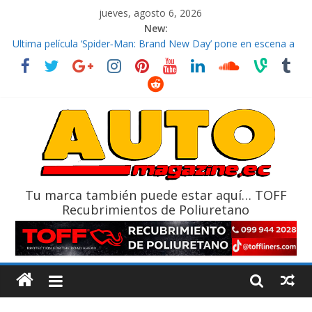
jueves, agosto 6, 2026
New:
El costo de tener un vehículo gana protagonismo a la hora de
decidir
Ultima película ‘Spider‑Man: Brand New Day’ pone en escena a
BMW
¿Qué puede pasar con tu vehículo si permanece varios días sin
usar?
La Vuelta al Ecuador 2026, edición 47ª, recorre 7 provincias en 8
días
La FEDAK recibe 12 Sinotruk Bolden para cubrir las rutas de La
Vuelta
Tu marca también puede estar aquí… TOFF
Recubrimientos de Poliuretano