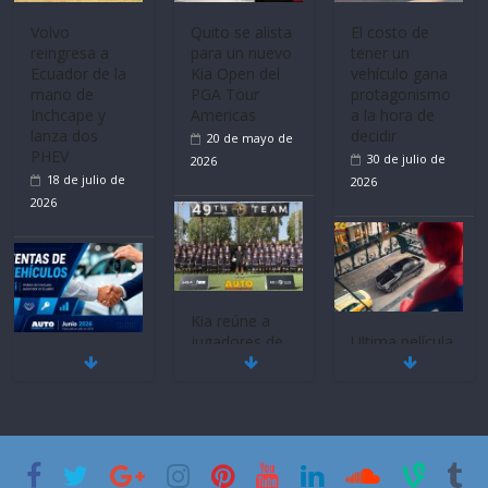
Volvo
Quito se alista
El costo de
reingresa a
para un nuevo
tener un
Ecuador de la
Kia Open del
vehículo gana
mano de
PGA Tour
protagonismo
Inchcape y
Americas
a la hora de
lanza dos
decidir
20 de mayo de
PHEV
30 de julio de
2026
18 de julio de
2026
2026
Kia reúne a
jugadores de
Ultima película
Mercado
fútbol de todo
‘Spider‑Man:
automotor
el mundo en
Brand New
nacional cierra
‘Kia OMBC
Day’ pone en
su mejor 1er
Cup’
escena a
semestre en la
BMW
6 de mayo de
historia
29 de julio de
2026