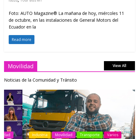
Isuzu
Tour Bus MT
Foto: AUTO Magazine® La mañana de hoy, miércoles 11
de octubre, en las instalaciones de General Motors del
Ecuador en la
Read more
Movilidad
View All
Noticias de la Comunidad y Tránsito
Industria
Movilidad
Transporte
Varios