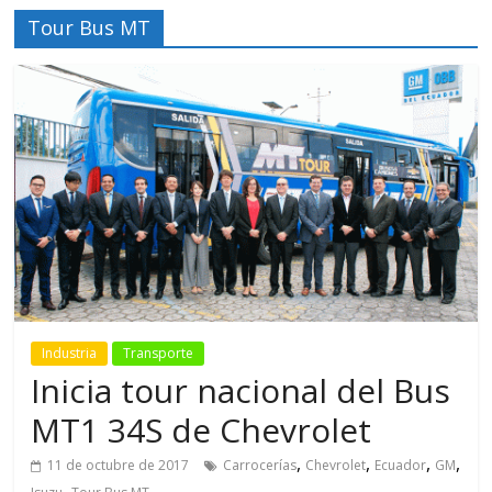
Tour Bus MT
Industria
Transporte
Inicia tour nacional del Bus
MT1 34S de Chevrolet
,
,
,
,
11 de octubre de 2017
Carrocerías
Chevrolet
Ecuador
GM
,