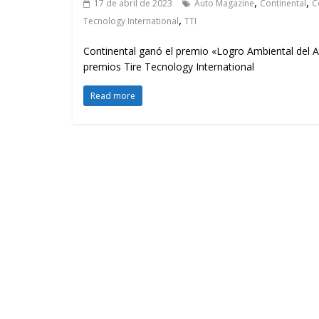
,
,
17 de abril de 2023
Auto Magazine
Continental
C
,
Tecnology International
TTI
Continental ganó el premio «Logro Ambiental del A
premios Tire Tecnology International
Read more