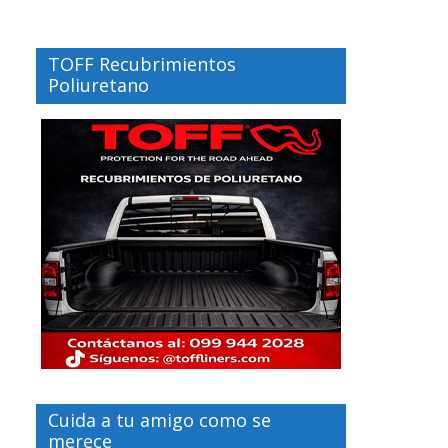
TOFF Recubrimientos
Poliuretano
Cuida a tu amigo como se
merece