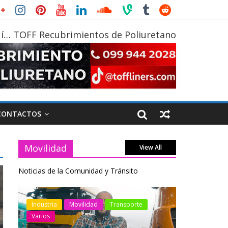
í… TOFF Recubrimientos de Poliuretano
CONTACTOS
Movilidad
View All
Noticias de la Comunidad y Tránsito
otos
Industria
Movilidad
Transporte
Industria
Varios
Varios