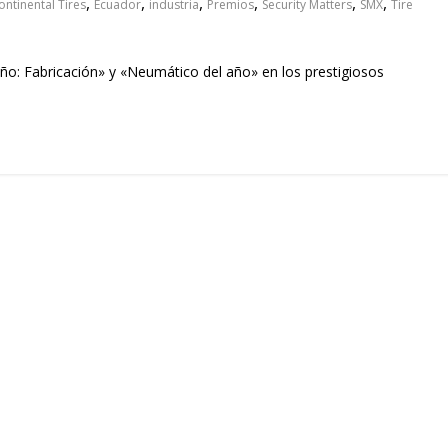
,
,
,
,
,
,
ontinental Tires
Ecuador
industria
Premios
Security Matters
SMX
Tire
ño: Fabricación» y «Neumático del año» en los prestigiosos