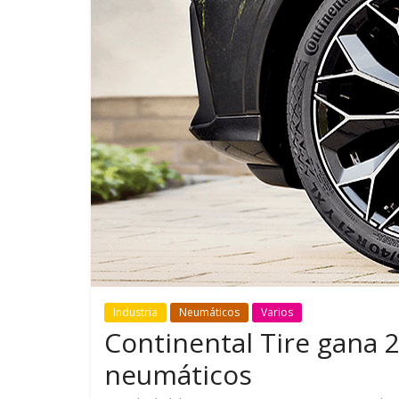
GM reafirma su
¿Qué puede
compromiso con movilidad
vehículo si
más segura y conectada
varios días
Industria
Neumáticos
Varios
Continental Tire gana 
neumáticos