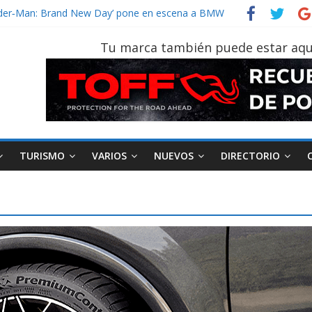
un vehículo gana protagonismo a la hora de decidir
Spider‑Man: Brand New Day’ pone en escena a BMW
on tu vehículo si permanece varios días sin usar?
Tu marca también puede estar aqu
r 2026, edición 47ª, recorre 7 provincias en 8 días
 Sinotruk Bolden para cubrir las rutas de La Vuelta
TURISMO
VARIOS
NUEVOS
DIRECTORIO
AEADE
Industria
Motociclismo
M
smo
Varios
Movilidad