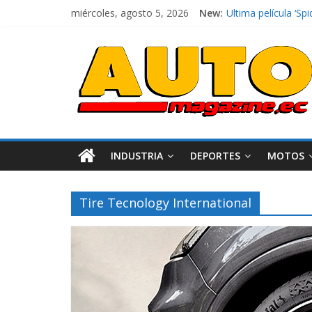
miércoles, agosto 5, 2026
New:
El costo de tener 
Ultima película ‘
¿Qué puede pasar c
La Vuelta al Ecuado
La FEDAK recibe 12
INDUSTRIA
DEPORTES
MOTOS
Tire Tecnology International
Industria
Movilidad
Varios
Movilidad
Turi