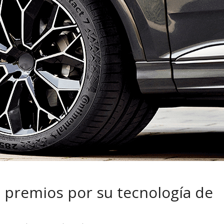
 pasar con tu
Campaña busca cambiar
 permanece
destino de los motociclis
 sin usar?
en la región
2 premios por su tecnología de