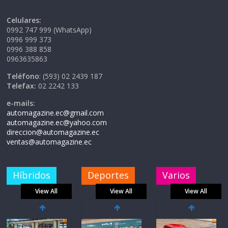
Celulares:
0992 747 999 (WhatsApp)
0996 999 373
0996 388 858
0963635863
Teléfono
: (593) 02 2439 187
Telefax:
02 2242 133
e-mails:
automagazine.ec@gmail.com
automagazine.ec@yahoo.com
direccion@automagazine.ec
ventas@automagazine.ec
Híbridos
Deportes
Varios
View All
View All
View All
La FEDAK