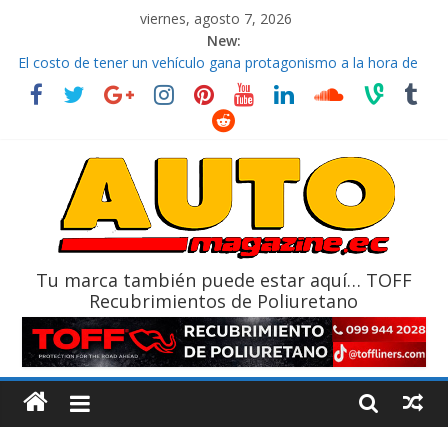
viernes, agosto 7, 2026
New:
El costo de tener un vehículo gana protagonismo a la hora de
decidir
Ultima película ‘Spider‑Man: Brand New Day’ pone en escena a
BMW
¿Qué puede pasar con tu vehículo si permanece varios días sin
usar?
La Vuelta al Ecuador 2026, edición 47ª, recorre 7 provincias en 8
días
La FEDAK recibe 12 Sinotruk Bolden para cubrir las rutas de La
Vuelta
Tu marca también puede estar aquí… TOFF
Recubrimientos de Poliuretano