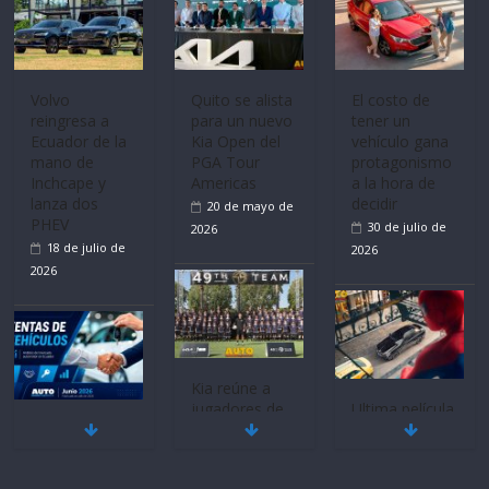
recibe 12
Sinotruk
Bolden para
cubrir las rutas
Volvo
El costo de
de La Vuelta
reingresa a
tener un
31 de julio de
Ecuador de la
vehículo gana
2026
mano de
protagonismo
Inchcape y
a la hora de
lanza dos
decidir
PHEV
30 de julio de
18 de julio de
2026
2026
Quito se alista
para un nuevo
Kia Open del
PGA Tour
Americas
Ultima película
20 de mayo de
Mercado
‘Spider‑Man:
2026
automotor
Brand New
nacional cierra
Day’ pone en
su mejor 1er
escena a