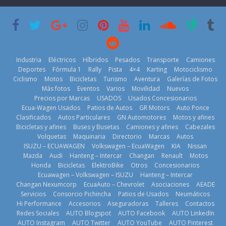
semestre en la
BMW
historia
29 de julio de
11 de julio de
2026
2026
Kia reúne a
jugadores de
Industria
Eléctricos
Híbridos
Pesados
Transporte
Camiones
fútbol de todo
Deportes
Fórmula 1
Rally
Pista
4×4
Karting
Motociclismo
el mundo en
Ciclismo
Motos
Bicicletas
Turismo
Aventura
Galerías de Fotos
‘Kia OMBC
Más fotos
Eventos
Varios
Movilidad
Nuevos
Cup’
Precios por Marcas
USADOS
Usados Concesionarios
¿Qué puede
Ecua-Wagen Usados
Patios de Autos
GR Motors
Auto Ponce
6 de mayo de
BMW, Toyota,
pasar con tu
Clasificados
Autos Particulares
GN Automotores
Motos y afines
2026
Bosch y
vehículo si
Bicicletas y afines
Buses y Busetas
Camiones y afines
Cabezales
Repsol
permanece
Volquetas
Maquinaria
Directorio
Marcas
Autos
prueban flota
varios días sin
ISUZU – ECUAWAGEN
Volkswagen – EcuaWagen
KIA
Nissan
que usa
usar?
Mazda
Audi
Hanteng – Intercar
Changan
Renault
Motos
gasolina 100%
3 de agosto de
Honda
Bicicletas
ElektroBike
Otros
Concesionarios
renovable
2026
Ecuawagen – Volkswagen – ISUZU
Hanteng – Intercar
25 de julio de
Changan Nexumcorp
EcuaAuto – Chevrolet
Asociaciones
AEADE
2026
La Vuelta al
Servicios
Consorcio Pichincha
Patios de Usados
Neumáticos
Ecuador 2026,
Hi Performance
Accesorios
Aseguradoras
Talleres
Contactos
edición 47ª,
Redes Sociales
AUTO Blogspot
AUTO Facebook
AUTO LinkedIn
recorre 7
AUTO Instagram
AUTO Twitter
AUTO YouTube
AUTO Pinterest