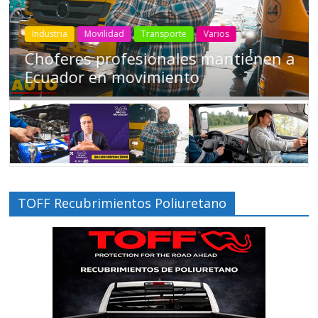
Industria
Movilidad
Transporte
Varios
Choferes profesionales mantienen a
Ecuador en movimiento
TOFF Recubrimientos Poliuretano