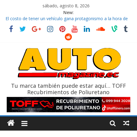
sábado, agosto 8, 2026
New:
El costo de tener un vehículo gana protagonismo a la hora de
decidir
Ultima película ‘Spider‑Man: Brand New Day’ pone en escena a
BMW
¿Qué puede pasar con tu vehículo si permanece varios días sin
usar?
La Vuelta al Ecuador 2026, edición 47ª, recorre 7 provincias en 8
días
La FEDAK recibe 12 Sinotruk Bolden para cubrir las rutas de La
Vuelta
Tu marca también puede estar aquí… TOFF
Recubrimientos de Poliuretano