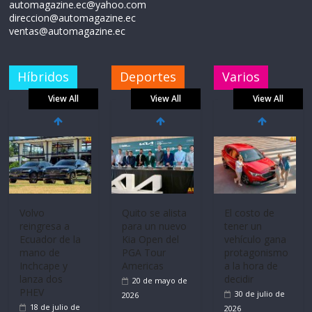
automagazine.ec@yahoo.com
direccion@automagazine.ec
ventas@automagazine.ec
Híbridos
Deportes
Varios
View All
View All
View All
La FEDAK
recibe 12
Sinotruk
Bolden para
cubrir las rutas
de La Vuelta
Volvo
El costo de
reingresa a
tener un
31 de julio de
Ecuador de la
vehículo gana
2026
mano de
protagonismo
Inchcape y
a la hora de
lanza dos
decidir
PHEV
30 de julio de
18 de julio de
2026