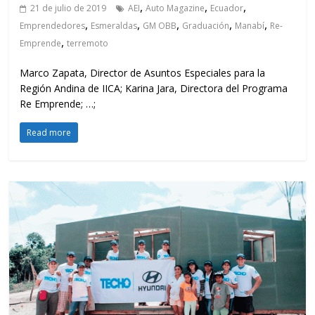
,
,
,
21 de julio de 2019
AEI
Auto Magazine
Ecuador
,
,
,
,
,
Emprendedores
Esmeraldas
GM OBB
Graduación
Manabí
Re-
,
Emprende
terremoto
Marco Zapata, Director de Asuntos Especiales para la
Región Andina de IICA; Karina Jara, Directora del Programa
Re Emprende; …;
Read more