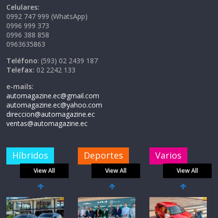
Celulares:
0992 747 999 (WhatsApp)
0996 999 373
0996 388 858
0963635863
Teléfono
: (593) 02 2439 187
Telefax:
02 2242 133
e-mails:
automagazine.ec@gmail.com
automagazine.ec@yahoo.com
direccion@automagazine.ec
ventas@automagazine.ec
Híbridos
Deportes
Varios
View All
View All
View All