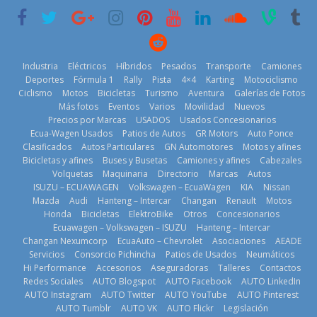
historia
29 de julio de
2026
11 de julio de
2026
2026
Industria
Eléctricos
Híbridos
Pesados
Transporte
Camiones
Deportes
Fórmula 1
Rally
Pista
4×4
Karting
Motociclismo
Ciclismo
Motos
Bicicletas
Turismo
Aventura
Galerías de Fotos
Más fotos
Eventos
Varios
Movilidad
Nuevos
La Vuelta al
Precios por Marcas
USADOS
Usados Concesionarios
Ecuador 2026,
¿Qué puede
Ecua-Wagen Usados
Patios de Autos
GR Motors
Auto Ponce
BMW, Toyota,
edición 47ª,
pasar con tu
Clasificados
Autos Particulares
GN Automotores
Motos y afines
Bosch y
recorre 7
vehículo si
Bicicletas y afines
Buses y Busetas
Camiones y afines
Cabezales
Repsol
provincias en 8
permanece
Volquetas
Maquinaria
Directorio
Marcas
Autos
prueban flota
días
varios días sin
ISUZU – ECUAWAGEN
Volkswagen – EcuaWagen
KIA
Nissan
que usa
usar?
1 de agosto de
Mazda
Audi
Hanteng – Intercar
Changan
Renault
Motos
gasolina 100%
3 de agosto de
Honda
Bicicletas
ElektroBike
Otros
Concesionarios
2026
renovable
Ecuawagen – Volkswagen – ISUZU
Hanteng – Intercar
2026
25 de julio de
Changan Nexumcorp
EcuaAuto – Chevrolet
Asociaciones
AEADE
Servicios
Consorcio Pichincha
Patios de Usados
Neumáticos
2026
Hi Performance
Accesorios
Aseguradoras
Talleres
Contactos
Redes Sociales
AUTO Blogspot
AUTO Facebook
AUTO LinkedIn
AUTO Instagram
AUTO Twitter
AUTO YouTube
AUTO Pinterest
AUTO Tumblr
AUTO VK
AUTO Flickr
Legislación