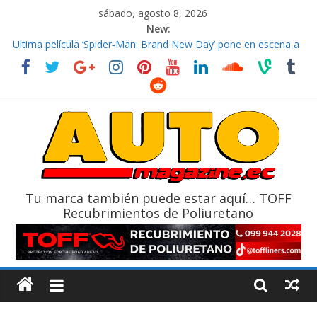
sábado, agosto 8, 2026
New:
El costo de tener un vehículo gana protagonismo a la hora de
decidir
Ultima película ‘Spider‑Man: Brand New Day’ pone en escena a
BMW
¿Qué puede pasar con tu vehículo si permanece varios días sin
usar?
La Vuelta al Ecuador 2026, edición 47ª, recorre 7 provincias en 8
días
La FEDAK recibe 12 Sinotruk Bolden para cubrir las rutas de La
Vuelta
Tu marca también puede estar aquí… TOFF
Recubrimientos de Poliuretano