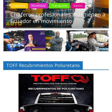
Industria
Movilidad
Transporte
Varios
Choferes profesionales mantienen a
Ecuador en movimiento
TOFF Recubrimientos Poliuretano