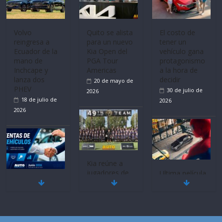
Volvo
Quito se alista
El costo de
reingresa a
para un nuevo
tener un
Ecuador de la
Kia Open del
vehículo gana
mano de
PGA Tour
protagonismo
Inchcape y
Americas
a la hora de
lanza dos
decidir
20 de mayo de
PHEV
30 de julio de
2026
18 de julio de
2026
2026
Kia reúne a
jugadores de
Ultima película
Mercado
fútbol de todo
‘Spider‑Man:
automotor
el mundo en
Brand New
nacional cierra
‘Kia OMBC
Day’ pone en
su mejor 1er
Cup’
escena a
semestre en la
BMW
6 de mayo de