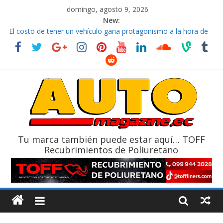
domingo, agosto 9, 2026
New:
La FEDAK recibe 12 Sinotruk Bolden para cubrir las rutas de La
Vuelta
El costo de tener un vehículo gana protagonismo a la hora de
decidir
Mercado automotor ecuatoriano creció un 28% en julio de
2026
¿Qué puede pasar con tu vehículo si permanece varios días sin
usar?
La Vuelta al Ecuador 2026, edición 47ª, recorre 7 provincias en 8
días
Tu marca también puede estar aquí… TOFF
Recubrimientos de Poliuretano