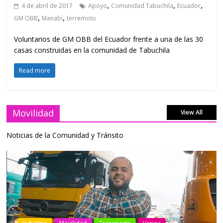
,
,
,
4 de abril de 2017
Apoyo
Comunidad Tabuchila
Ecuador
,
,
GM OBB
Manabí
terremoto
Voluntarios de GM OBB del Ecuador frente a una de las 30
casas construidas en la comunidad de Tabuchila
Read more
Movilidad
View All
Noticias de la Comunidad y Tránsito