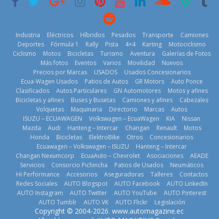
2026
2026
Industria
Eléctricos
Híbridos
Pesados
Transporte
Camiones
Deportes
Fórmula 1
Rally
Pista
4×4
Karting
Motociclismo
Ciclismo
Motos
Bicicletas
Turismo
Aventura
Galerías de Fotos
Más fotos
Eventos
Varios
Movilidad
Nuevos
La Vuelta al
Precios por Marcas
USADOS
Usados Concesionarios
Mercado
Ecuador 2026,
¿Qué puede
Ecua-Wagen Usados
Patios de Autos
GR Motors
Auto Ponce
automotor
edición 47ª,
pasar con tu
Clasificados
Autos Particulares
GN Automotores
Motos y afines
ecuatoriano
recorre 7
vehículo si
Bicicletas y afines
Buses y Busetas
Camiones y afines
Cabezales
creció un 28%
provincias en 8
permanece
Volquetas
Maquinaria
Directorio
Marcas
Autos
en julio de
días
varios días sin
ISUZU – ECUAWAGEN
Volkswagen – EcuaWagen
KIA
Nissan
2026
usar?
1 de agosto de
Mazda
Audi
Hanteng – Intercar
Changan
Renault
Motos
4 de agosto de
3 de agosto de
Honda
Bicicletas
ElektroBike
Otros
Concesionarios
2026
Ecuawagen – Volkswagen – ISUZU
Hanteng – Intercar
2026
2026
Changan Nexumcorp
EcuaAuto – Chevrolet
Asociaciones
AEADE
Servicios
Consorcio Pichincha
Patios de Usados
Neumáticos
Hi Performance
Accesorios
Aseguradoras
Talleres
Contactos
Redes Sociales
AUTO Blogspot
AUTO Facebook
AUTO LinkedIn
AUTO Instagram
AUTO Twitter
AUTO YouTube
AUTO Pinterest
AUTO Tumblr
AUTO VK
AUTO Flickr
Legislación
La FEDAK
Copyright © 2004-2026. www.automagazine.ec
BMW, Toyota,
recibe 12
La FEDAK