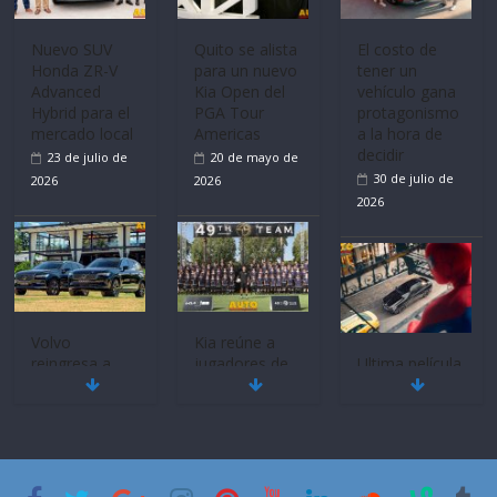
Nuevo SUV
Quito se alista
El costo de
Honda ZR-V
para un nuevo
tener un
Advanced
Kia Open del
vehículo gana
Hybrid para el
PGA Tour
protagonismo
mercado local
Americas
a la hora de
decidir
23 de julio de
20 de mayo de
30 de julio de
2026
2026
2026
Volvo
Kia reúne a
reingresa a
jugadores de
Ultima película
Ecuador de la
fútbol de todo
‘Spider‑Man:
mano de
el mundo en
Brand New
Inchcape y
‘Kia OMBC
Day’ pone en
lanza dos
Cup’
escena a
PHEV
BMW
6 de mayo de
18 de julio de
29 de julio de
2026