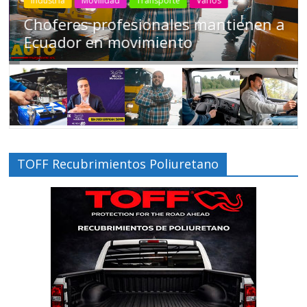
Industria
Movilidad
Transporte
Varios
Choferes profesionales mantienen a
Ecuador en movimiento
TOFF Recubrimientos Poliuretano