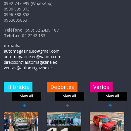
0992 747 999 (WhatsApp)
0996 999 373
0996 388 858
0963635863
Teléfono
: (593) 02 2439 187
Telefax:
02 2242 133
e-mails:
automagazine.ec@gmail.com
automagazine.ec@yahoo.com
direccion@automagazine.ec
ventas@automagazine.ec
Híbridos
Deportes
Varios
View All
View All
View All