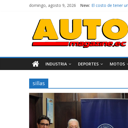
domingo, agosto 9, 2026
New:
La FEDAK recibe 12 
El costo de tener u
Mercado automotor 
¿Qué puede pasar co
La Vuelta al Ecuador
INDUSTRIA
DEPORTES
MOTOS
sillas
Industria
Movilidad
Varios
Movilidad
Turi