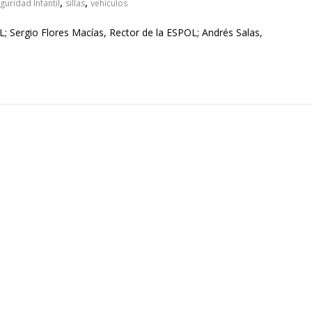
,
,
guridad Infantil
sillas
vehículos
Sergio Flores Macías, Rector de la ESPOL; Andrés Salas,