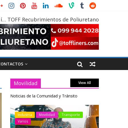
í… TOFF Recubrimientos de Poliuretano
CONTACTOS
Movilidad
View All
Noticias de la Comunidad y Tránsito
otos
Industria
Movilidad
Transporte
Industria
Varios
Varios