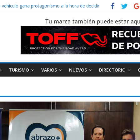
Sinotruk Bolden para cubrir las rutas de La Vuelta
n vehículo gana protagonismo a la hora de decidir
ecuatoriano creció un 28% en julio de 2026
Tu marca también puede estar aqu
n tu vehículo si permanece varios días sin usar?
 2026, edición 47ª, recorre 7 provincias en 8 días
TURISMO
VARIOS
NUEVOS
DIRECTORIO
AEADE
Industria
Motociclismo
M
smo
Varios
Movilidad