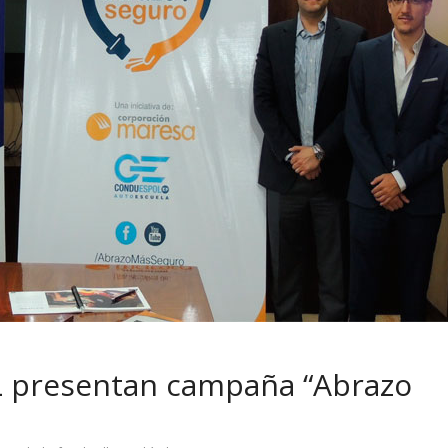
 pasar con tu
Campaña busca cambiar
 permanece
destino de los motociclis
 sin usar?
en la región
presentan campaña “Abrazo