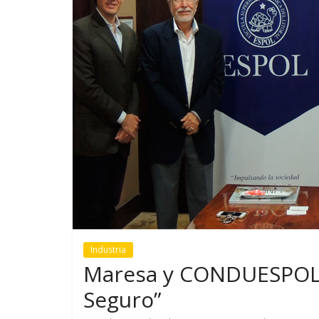
GM reafirma su
¿Qué puede
compromiso con movilidad
vehículo si
más segura y conectada
varios días
Industria
Maresa y CONDUESPOL 
Seguro”