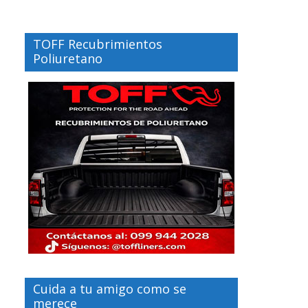
TOFF Recubrimientos
Poliuretano
Cuida a tu amigo como se
merece