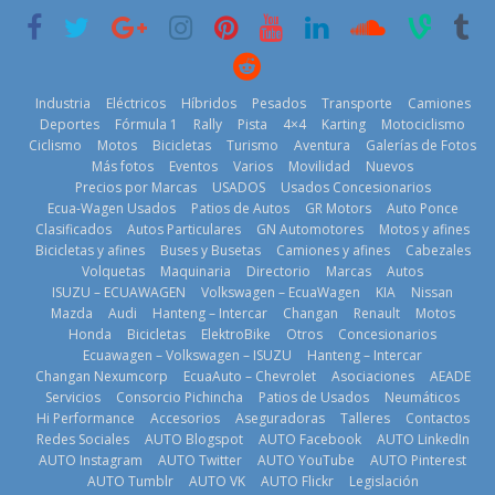
historia
29 de julio de
2026
11 de julio de
2026
2026
Industria
Eléctricos
Híbridos
Pesados
Transporte
Camiones
Deportes
Fórmula 1
Rally
Pista
4×4
Karting
Motociclismo
Ciclismo
Motos
Bicicletas
Turismo
Aventura
Galerías de Fotos
Más fotos
Eventos
Varios
Movilidad
Nuevos
La Vuelta al
Precios por Marcas
USADOS
Usados Concesionarios
Ecuador 2026,
¿Qué puede
Ecua-Wagen Usados
Patios de Autos
GR Motors
Auto Ponce
BMW, Toyota,
edición 47ª,
pasar con tu
Clasificados
Autos Particulares
GN Automotores
Motos y afines
Bosch y
recorre 7
vehículo si
Bicicletas y afines
Buses y Busetas
Camiones y afines
Cabezales
Repsol
provincias en 8
permanece
Volquetas
Maquinaria
Directorio
Marcas
Autos
prueban flota
días
varios días sin
ISUZU – ECUAWAGEN
Volkswagen – EcuaWagen
KIA
Nissan
que usa
usar?
1 de agosto de
Mazda
Audi
Hanteng – Intercar
Changan
Renault
Motos
gasolina 100%
3 de agosto de
Honda
Bicicletas
ElektroBike
Otros
Concesionarios
2026
renovable
Ecuawagen – Volkswagen – ISUZU
Hanteng – Intercar
2026
25 de julio de
Changan Nexumcorp
EcuaAuto – Chevrolet
Asociaciones
AEADE
Servicios
Consorcio Pichincha
Patios de Usados
Neumáticos
2026
Hi Performance
Accesorios
Aseguradoras
Talleres
Contactos
Redes Sociales
AUTO Blogspot
AUTO Facebook
AUTO LinkedIn
AUTO Instagram
AUTO Twitter
AUTO YouTube
AUTO Pinterest
AUTO Tumblr
AUTO VK
AUTO Flickr
Legislación