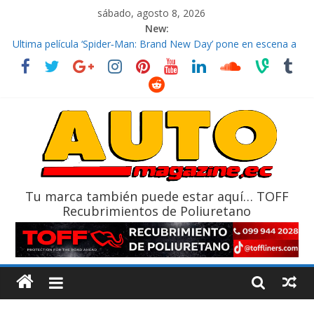
sábado, agosto 8, 2026
New:
El costo de tener un vehículo gana protagonismo a la hora de
decidir
Ultima película ‘Spider‑Man: Brand New Day’ pone en escena a
BMW
¿Qué puede pasar con tu vehículo si permanece varios días sin
usar?
La Vuelta al Ecuador 2026, edición 47ª, recorre 7 provincias en 8
días
La FEDAK recibe 12 Sinotruk Bolden para cubrir las rutas de La
Vuelta
Tu marca también puede estar aquí… TOFF
Recubrimientos de Poliuretano