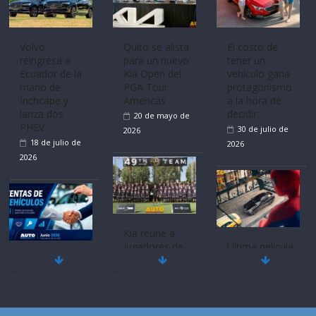
Volvo
Quito se alista
El costo de
reingresa a
para un nuevo
tener un
Ecuador de la
Kia Open del
vehículo gana
mano de
PGA Tour
protagonismo
Inchcape y
Americas
a la hora de
lanza dos
decidir
20 de mayo de
PHEV
30 de julio de
2026
18 de julio de
2026
2026
Kia reúne a
jugadores de
Ultima película
Mercado
fútbol de todo
‘Spider‑Man:
automotor
el mundo en
Brand New
nacional cierra
‘Kia OMBC
Day’ pone en
su mejor 1er
Cup’
escena a
semestre en la
BMW
6 de mayo de