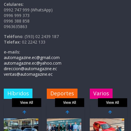
Celulares:
0992 747 999 (WhatsApp)
0996 999 373
0996 388 858
0963635863
Teléfono
: (593) 02 2439 187
Telefax:
02 2242 133
e-mails:
automagazine.ec@gmail.com
automagazine.ec@yahoo.com
direccion@automagazine.ec
ventas@automagazine.ec
Híbridos
Deportes
Varios
View All
View All
View All