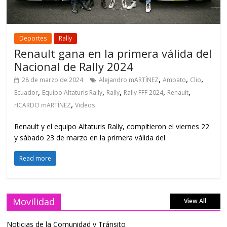
Deportes
Rally
Renault gana en la primera válida del
Nacional de Rally 2024
,
,
,
28 de marzo de 2024
Alejandro mARTÍNEZ
Ambato
Clio
,
,
,
,
,
Ecuador
Equipo Altaturis Rally
Rally
Rally FFF 2024
Renault
,
rICARDO mARTÍNEZ
Videos
Renault y el equipo Altaturis Rally, compitieron el viernes 22
y sábado 23 de marzo en la primera válida del
Read more
Movilidad
View All
Noticias de la Comunidad y Tránsito