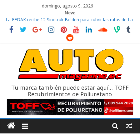
domingo, agosto 9, 2026
New:
La FEDAK recibe 12 Sinotruk Bolden para cubrir las rutas de La
Vuelta
El costo de tener un vehículo gana protagonismo a la hora de
decidir
Mercado automotor ecuatoriano creció un 28% en julio de
2026
¿Qué puede pasar con tu vehículo si permanece varios días sin
usar?
La Vuelta al Ecuador 2026, edición 47ª, recorre 7 provincias en 8
días
Tu marca también puede estar aquí… TOFF
Recubrimientos de Poliuretano