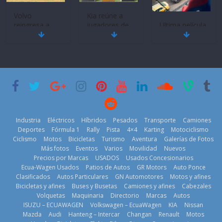
Quito se alista
¿Qué puede
Mercado
para un nuevo
pasar con tu
automotor
Kia Open del
vehículo si
ecuatoriano
PGA Tour
permanece
creció un 28%
Americas
varios días sin
en julio de
usar?
20 de mayo de
2026
3 de agosto de
2026
4 de agosto de
2026
2026
Industria
Eléctricos
Híbridos
Pesados
Transporte
Camiones
Deportes
Fórmula 1
Rally
Pista
4×4
Karting
Motociclismo
Ciclismo
Motos
Bicicletas
Turismo
Aventura
Galerías de Fotos
Más fotos
Eventos
Varios
Movilidad
Nuevos
Kia reúne a
Precios por Marcas
USADOS
Usados Concesionarios
jugadores de
La FEDAK
Ecua-Wagen Usados
Patios de Autos
GR Motors
Auto Ponce
BMW, Toyota,
fútbol de todo
recibe 12
Clasificados
Autos Particulares
GN Automotores
Motos y afines
Bosch y
el mundo en
Sinotruk
Bicicletas y afines
Buses y Busetas
Camiones y afines
Cabezales
Repsol
‘Kia OMBC
Bolden para
Volquetas
Maquinaria
Directorio
Marcas
Autos
prueban flota
Cup’
cubrir las rutas
ISUZU – ECUAWAGEN
Volkswagen – EcuaWagen
KIA
Nissan
que usa
de La Vuelta
6 de mayo de
Mazda
Audi
Hanteng – Intercar
Changan
Renault
Motos