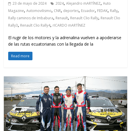
,
,
23 de mayo de 2024
2024
Alejandro mARTÍNEZ
Auto
,
,
,
,
,
,
,
Magazine
Automovilismo
CNR
deportes
Ecuador
FEDAK
Rally
,
,
,
Rally caminos de Imbabura
Renault
Renault Clio Rally
Renault Clio
,
,
Rally3
Renault Clio Rally4
rICARDO mARTÍNEZ
El rugir de los motores y la adrenalina vuelven a apoderarse
de las rutas ecuatorianas con la llegada de la
Read more