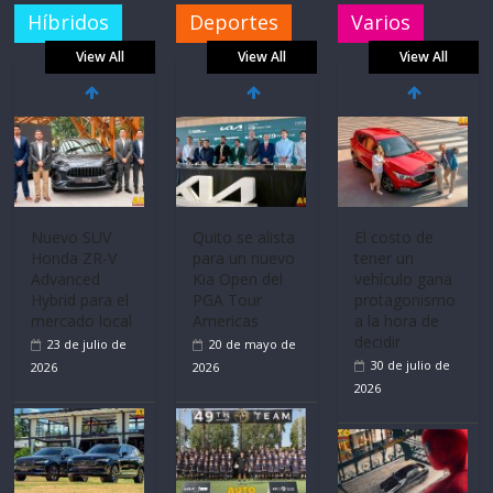
Híbridos
Deportes
Varios
View All
View All
View All
Volvo
La FEDAK
Ultima película
reingresa a
recibe 12
‘Spider‑Man:
Ecuador de la
Sinotruk
Brand New
mano de
Bolden para
Day’ pone en
Inchcape y
cubrir las rutas
escena a
lanza dos
de La Vuelta
BMW
PHEV
31 de julio de
29 de julio de
18 de julio de
2026
2026
2026