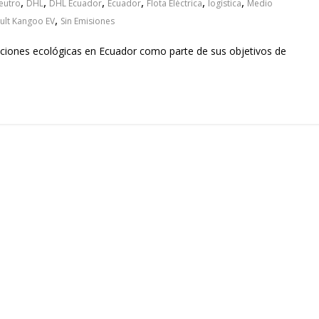
,
,
,
,
,
,
eutro
DHL
DHL Ecuador
Ecuador
Flota Eléctrica
logística
Medio
,
ult Kangoo EV
Sin Emisiones
 acciones ecológicas en Ecuador como parte de sus objetivos de