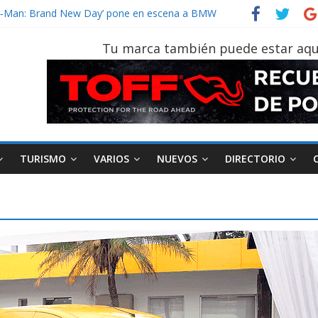
vehículo gana protagonismo a la hora de decidir
der‑Man: Brand New Day’ pone en escena a BMW
tu vehículo si permanece varios días sin usar?
Tu marca también puede estar aqu
026, edición 47ª, recorre 7 provincias en 8 días
notruk Bolden para cubrir las rutas de La Vuelta
TURISMO
VARIOS
NUEVOS
DIRECTORIO
AEADE
Industria
Motociclismo
M
smo
Varios
Movilidad