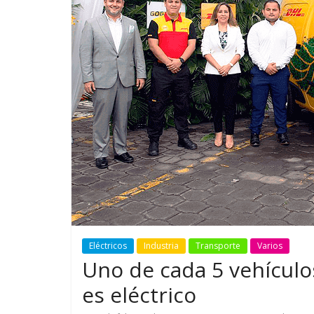
GM reafirma su
¿Qué puede
compromiso con movilidad
vehículo si
más segura y conectada
varios días
Eléctricos
Industria
Transporte
Varios
Uno de cada 5 vehícul
es eléctrico