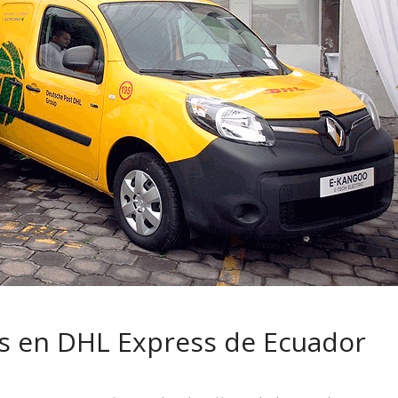
 pasar con tu
Campaña busca cambiar
 permanece
destino de los motociclis
 sin usar?
en la región
os en DHL Express de Ecuador