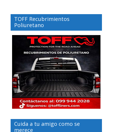
TOFF Recubrimientos
Poliuretano
Cuida a tu amigo como se
merece