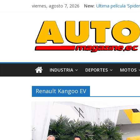
viernes, agosto 7, 2026
New:
El costo de tener un 
Ultima película ‘Spi
¿Qué puede pasar con 
La Vuelta al Ecuador 2
La FEDAK recibe 12 Si
INDUSTRIA
DEPORTES
MOTOS
Renault Kangoo EV
Industria
Movilidad
Varios
Movilidad
Turi