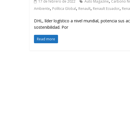
,
17 de febrero de 2022
Auto Magazine
Carbono N
,
,
,
,
Ambiente
Política Global
Renault
Renault Ecuador
Rena
DHL, líder logístico a nivel mundial, potencia sus
sostenibilidad. Por
Read more