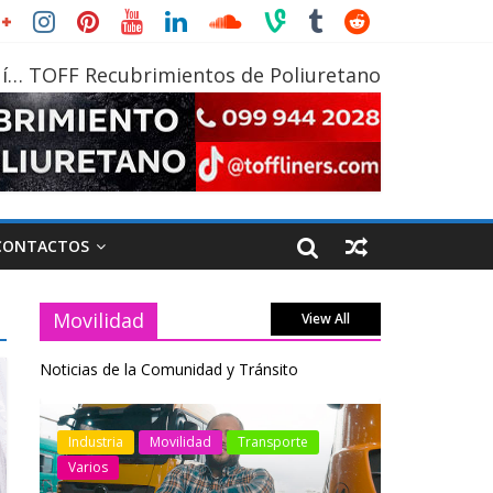
í… TOFF Recubrimientos de Poliuretano
CONTACTOS
Movilidad
View All
Noticias de la Comunidad y Tránsito
otos
Industria
Movilidad
Transporte
Industria
Varios
Varios