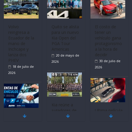
Volvo
Quito se alista
El costo de
reingresa a
para un nuevo
tener un
Ecuador de la
Kia Open del
vehículo gana
mano de
PGA Tour
protagonismo
Inchcape y
Americas
a la hora de
lanza dos
decidir
20 de mayo de
PHEV
30 de julio de
2026
18 de julio de
2026
2026
Kia reúne a
jugadores de
Ultima película
Mercado
fútbol de todo
‘Spider‑Man:
automotor
el mundo en
Brand New
nacional cierra
‘Kia OMBC
Day’ pone en