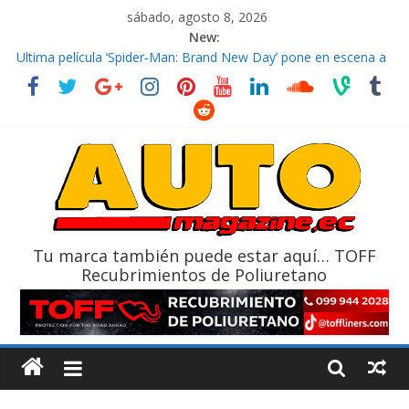
sábado, agosto 8, 2026
New:
El costo de tener un vehículo gana protagonismo a la hora de
decidir
Ultima película ‘Spider‑Man: Brand New Day’ pone en escena a
BMW
¿Qué puede pasar con tu vehículo si permanece varios días sin
usar?
La Vuelta al Ecuador 2026, edición 47ª, recorre 7 provincias en 8
días
La FEDAK recibe 12 Sinotruk Bolden para cubrir las rutas de La
Vuelta
Tu marca también puede estar aquí… TOFF
Recubrimientos de Poliuretano