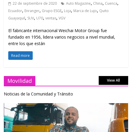
,
,
,
22 de septiembre de 2020
Auto Magazine
China
Cuenca
,
,
,
,
,
Ecuador
Enranger
Grupo ESGE
Loja
Marca de Lujo
Quito
,
,
,
,
Guayaquil
SUV
U70
ventas
VGV
El fabricante internacional Weichai Motor Group fue
fundado en 1956, lidera varios negocios a nivel mundial,
entre los que están
Read more
Movilidad
View All
Noticias de la Comunidad y Tránsito