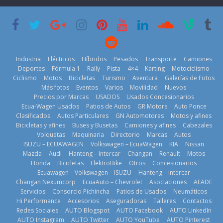
su mejor 1er
Cup’
escena a
semestre en la
BMW
6 de mayo de
historia
29 de julio de
2026
11 de julio de
2026
2026
Industria
Eléctricos
Híbridos
Pesados
Transporte
Camiones
Deportes
Fórmula 1
Rally
Pista
4×4
Karting
Motociclismo
Ciclismo
Motos
Bicicletas
Turismo
Aventura
Galerías de Fotos
Más fotos
Eventos
Varios
Movilidad
Nuevos
La Vuelta al
Precios por Marcas
USADOS
Usados Concesionarios
Ecuador 2026,
¿Qué puede
Ecua-Wagen Usados
Patios de Autos
GR Motors
Auto Ponce
BMW, Toyota,
edición 47ª,
pasar con tu
Clasificados
Autos Particulares
GN Automotores
Motos y afines
Bosch y
recorre 7
vehículo si
Bicicletas y afines
Buses y Busetas
Camiones y afines
Cabezales
Repsol
provincias en 8
permanece
Volquetas
Maquinaria
Directorio
Marcas
Autos
prueban flota
días
varios días sin
ISUZU – ECUAWAGEN
Volkswagen – EcuaWagen
KIA
Nissan
que usa
usar?
1 de agosto de
Mazda
Audi
Hanteng – Intercar
Changan
Renault
Motos
gasolina 100%
3 de agosto de
Honda
Bicicletas
ElektroBike
Otros
Concesionarios
2026
renovable
Ecuawagen – Volkswagen – ISUZU
Hanteng – Intercar
2026
25 de julio de
Changan Nexumcorp
EcuaAuto – Chevrolet
Asociaciones
AEADE
Servicios
Consorcio Pichincha
Patios de Usados
Neumáticos
2026
Hi Performance
Accesorios
Aseguradoras
Talleres
Contactos
Redes Sociales
AUTO Blogspot
AUTO Facebook
AUTO LinkedIn
AUTO Instagram
AUTO Twitter
AUTO YouTube
AUTO Pinterest