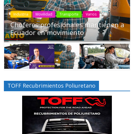
Industria
Movilidad
Transporte
Varios
Choferes profesionales mantienen a
Ecuador en movimiento
TOFF Recubrimientos Poliuretano