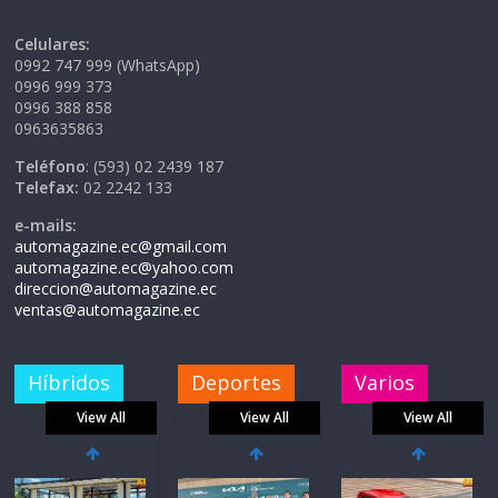
Celulares:
0992 747 999 (WhatsApp)
0996 999 373
0996 388 858
0963635863
Teléfono
: (593) 02 2439 187
Telefax:
02 2242 133
e-mails:
automagazine.ec@gmail.com
automagazine.ec@yahoo.com
direccion@automagazine.ec
ventas@automagazine.ec
Híbridos
Deportes
Varios
View All
View All
View All