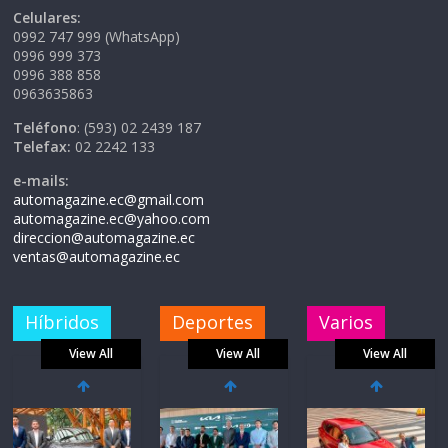
Celulares:
0992 747 999 (WhatsApp)
0996 999 373
0996 388 858
0963635863
Teléfono
: (593) 02 2439 187
Telefax:
02 2242 133
e-mails:
automagazine.ec@gmail.com
automagazine.ec@yahoo.com
direccion@automagazine.ec
ventas@automagazine.ec
Híbridos
Deportes
Varios
View All
View All
View All