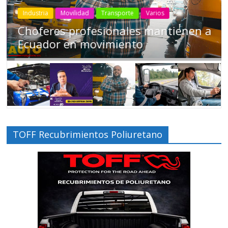
Industria
Movilidad
Transporte
Varios
Choferes profesionales mantienen a
Ecuador en movimiento
TOFF Recubrimientos Poliuretano