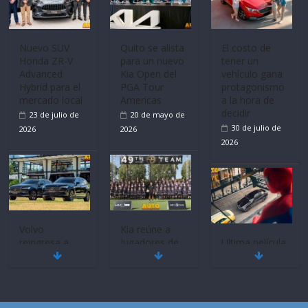
Nuevo SUV
Quito se alista
El costo de
Honda ZR-V
para un nuevo
tener un
Advanced
Kia Open del
vehículo gana
Hybrid para el
PGA Tour
protagonismo
mercado local
Americas
a la hora de
decidir
23 de julio de
20 de mayo de
30 de julio de
2026
2026
2026
Volvo
Kia reúne a
reingresa a
jugadores de
Ultima película
Ecuador de la
fútbol de todo
‘Spider‑Man:
mano de
el mundo en
Brand New
Inchcape y
‘Kia OMBC
Day’ pone en
lanza dos
Cup’
escena a
PHEV
BMW