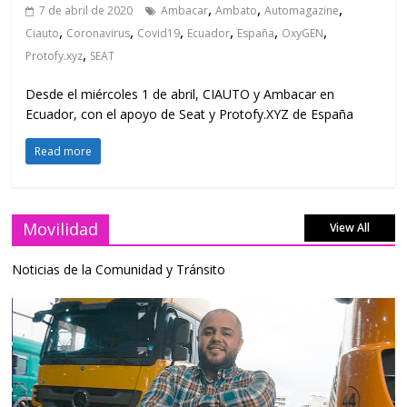
,
,
,
7 de abril de 2020
Ambacar
Ambato
Automagazine
,
,
,
,
,
,
Ciauto
Coronavirus
Covid19
Ecuador
España
OxyGEN
,
Protofy.xyz
SEAT
Desde el miércoles 1 de abril, CIAUTO y Ambacar en
Ecuador, con el apoyo de Seat y Protofy.XYZ de España
Read more
Movilidad
View All
Noticias de la Comunidad y Tránsito