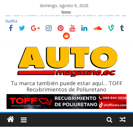
domingo, agosto 9, 2026
New:
La FEDAK recibe 12 Sinotruk Bolden para cubrir las rutas de La
Vuelta
El costo de tener un vehículo gana protagonismo a la hora de
decidir
Mercado automotor ecuatoriano creció un 28% en julio de
2026
¿Qué puede pasar con tu vehículo si permanece varios días sin
usar?
La Vuelta al Ecuador 2026, edición 47ª, recorre 7 provincias en 8
días
Tu marca también puede estar aquí… TOFF
Recubrimientos de Poliuretano