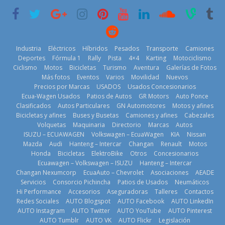
6 de mayo de
18 de julio de
29 de julio de
2026
2026
2026
Industria
Eléctricos
Híbridos
Pesados
Transporte
Camiones
Deportes
Fórmula 1
Rally
Pista
4×4
Karting
Motociclismo
Ciclismo
Motos
Bicicletas
Turismo
Aventura
Galerías de Fotos
Más fotos
Eventos
Varios
Movilidad
Nuevos
La Vuelta al
Precios por Marcas
USADOS
Usados Concesionarios
Mercado
Ecuador 2026,
¿Qué puede
Ecua-Wagen Usados
Patios de Autos
GR Motors
Auto Ponce
automotor
edición 47ª,
pasar con tu
Clasificados
Autos Particulares
GN Automotores
Motos y afines
ecuatoriano
recorre 7
vehículo si
Bicicletas y afines
Buses y Busetas
Camiones y afines
Cabezales
creció un 28%
provincias en 8
permanece
Volquetas
Maquinaria
Directorio
Marcas
Autos
en julio de
días
varios días sin
ISUZU – ECUAWAGEN
Volkswagen – EcuaWagen
KIA
Nissan
2026
usar?
1 de agosto de
Mazda
Audi
Hanteng – Intercar
Changan
Renault
Motos
4 de agosto de
3 de agosto de
Honda
Bicicletas
ElektroBike
Otros
Concesionarios
2026
Ecuawagen – Volkswagen – ISUZU
Hanteng – Intercar
2026
2026
Changan Nexumcorp
EcuaAuto – Chevrolet
Asociaciones
AEADE
Servicios
Consorcio Pichincha
Patios de Usados
Neumáticos
Hi Performance
Accesorios
Aseguradoras
Talleres
Contactos
Redes Sociales
AUTO Blogspot
AUTO Facebook
AUTO LinkedIn
AUTO Instagram
AUTO Twitter
AUTO YouTube
AUTO Pinterest
AUTO Tumblr
AUTO VK
AUTO Flickr
Legislación