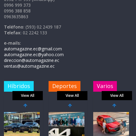
0996 999 373
0996 388 858
0963635863
Teléfono
: (593) 02 2439 187
Telefax:
02 2242 133
e-mails:
automagazine.ec@gmail.com
automagazine.ec@yahoo.com
direccion@automagazine.ec
ventas@automagazine.ec
Híbridos
Deportes
Varios
View All
View All
View All