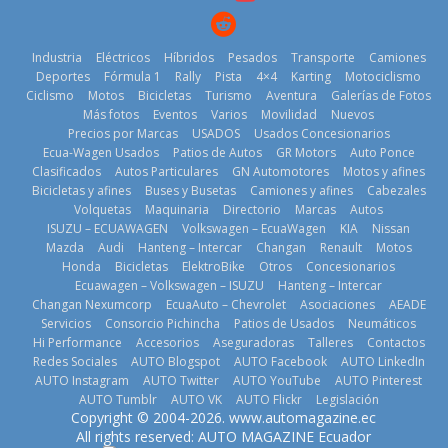
25 de julio de
2026
2026
Industria
Eléctricos
Híbridos
Pesados
Transporte
Camiones
Deportes
Fórmula 1
Rally
Pista
4×4
Karting
Motociclismo
Ciclismo
Motos
Bicicletas
Turismo
Aventura
Galerías de Fotos
Más fotos
Eventos
Varios
Movilidad
Nuevos
Kia reúne a
Precios por Marcas
USADOS
Usados Concesionarios
jugadores de
La FEDAK
Ecua-Wagen Usados
Patios de Autos
GR Motors
Auto Ponce
Nuevo SUV
fútbol de todo
recibe 12
Clasificados
Autos Particulares
GN Automotores
Motos y afines
Honda ZR-V
el mundo en
Sinotruk
Bicicletas y afines
Buses y Busetas
Camiones y afines
Cabezales
Advanced
‘Kia OMBC
Bolden para
Volquetas
Maquinaria
Directorio
Marcas
Autos
Hybrid para el
Cup’
cubrir las rutas
ISUZU – ECUAWAGEN
Volkswagen – EcuaWagen
KIA
Nissan
mercado local
de La Vuelta
6 de mayo de
Mazda
Audi
Hanteng – Intercar
Changan
Renault
Motos
23 de julio de
31 de julio de
Honda
Bicicletas
ElektroBike
Otros
Concesionarios
2026
Ecuawagen – Volkswagen – ISUZU
Hanteng – Intercar
2026
2026
Changan Nexumcorp
EcuaAuto – Chevrolet
Asociaciones
AEADE
Servicios
Consorcio Pichincha
Patios de Usados
Neumáticos
Hi Performance
Accesorios
Aseguradoras
Talleres
Contactos
Redes Sociales
AUTO Blogspot
AUTO Facebook
AUTO LinkedIn
AUTO Instagram
AUTO Twitter
AUTO YouTube
AUTO Pinterest
AUTO Tumblr
AUTO VK
AUTO Flickr
Legislación
La Vuelta al
Copyright © 2004-2026. www.automagazine.ec
Volvo
Ecuador 2026,
El costo de
All rights reserved: AUTO MAGAZINE Ecuador