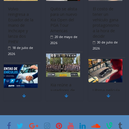
Mercado
La FEDAK
Ultima película
automotor
recibe 12
‘Spider‑Man:
nacional cierra
Sinotruk
Brand New
su mejor 1er
Bolden para
Day’ pone en
semestre en la
cubrir las rutas
escena a
historia
de La Vuelta
BMW
11 de julio de
31 de julio de
29 de julio de
2026
2026
2026
BMW, Toyota,
Quito se alista
¿Qué puede
Bosch y
para un nuevo
pasar con tu
Repsol
Kia Open del
vehículo si
prueban flota
PGA Tour
permanece
que usa
Americas
varios días sin
gasolina 100%
usar?
20 de mayo de
renovable
3 de agosto de
2026