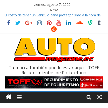
viernes, agosto 7, 2026
New:
El costo de tener un vehículo gana protagonismo a la hora de
decidir
Ultima película ‘Spider‑Man: Brand New Day’ pone en escena a
BMW
¿Qué puede pasar con tu vehículo si permanece varios días sin
usar?
La Vuelta al Ecuador 2026, edición 47ª, recorre 7 provincias en 8
días
La FEDAK recibe 12 Sinotruk Bolden para cubrir las rutas de La
Vuelta
Tu marca también puede estar aquí… TOFF
Recubrimientos de Poliuretano