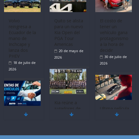
Volvo
Quito se alista
El costo de
reingresa a
para un nuevo
tener un
Ecuador de la
Kia Open del
vehículo gana
mano de
PGA Tour
protagonismo
Inchcape y
Americas
a la hora de
lanza dos
decidir
20 de mayo de
PHEV
30 de julio de
2026
18 de julio de
2026
2026
Kia reúne a
jugadores de
Ultima película
Mercado
fútbol de todo
‘Spider‑Man:
automotor
el mundo en
Brand New
nacional cierra
‘Kia OMBC
Day’ pone en
su mejor 1er
Cup’
escena a
semestre en la
BMW
6 de mayo de