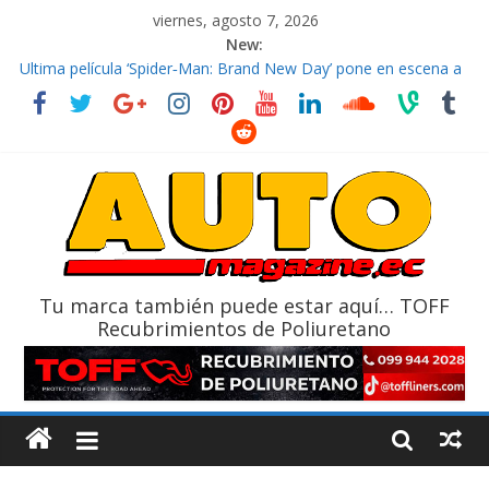
viernes, agosto 7, 2026
New:
El costo de tener un vehículo gana protagonismo a la hora de
decidir
Ultima película ‘Spider‑Man: Brand New Day’ pone en escena a
BMW
¿Qué puede pasar con tu vehículo si permanece varios días sin
usar?
La Vuelta al Ecuador 2026, edición 47ª, recorre 7 provincias en 8
días
La FEDAK recibe 12 Sinotruk Bolden para cubrir las rutas de La
Vuelta
Tu marca también puede estar aquí… TOFF
Recubrimientos de Poliuretano