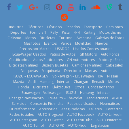
historia
29 de julio de
2026
11 de julio de
2026
2026
Industria
Eléctricos
Híbridos
Pesados
Transporte
Camiones
Deportes
Fórmula 1
Rally
Pista
4×4
Karting
Motociclismo
Ciclismo
Motos
Bicicletas
Turismo
Aventura
Galerías de Fotos
Más fotos
Eventos
Varios
Movilidad
Nuevos
La Vuelta al
Precios por Marcas
USADOS
Usados Concesionarios
Ecuador 2026,
¿Qué puede
Ecua-Wagen Usados
Patios de Autos
GR Motors
Auto Ponce
BMW, Toyota,
edición 47ª,
pasar con tu
Clasificados
Autos Particulares
GN Automotores
Motos y afines
Bosch y
recorre 7
vehículo si
Bicicletas y afines
Buses y Busetas
Camiones y afines
Cabezales
Repsol
provincias en 8
permanece
Volquetas
Maquinaria
Directorio
Marcas
Autos
prueban flota
días
varios días sin
ISUZU – ECUAWAGEN
Volkswagen – EcuaWagen
KIA
Nissan
que usa
usar?
1 de agosto de
Mazda
Audi
Hanteng – Intercar
Changan
Renault
Motos
gasolina 100%
3 de agosto de
Honda
Bicicletas
ElektroBike
Otros
Concesionarios
2026
renovable
Ecuawagen – Volkswagen – ISUZU
Hanteng – Intercar
2026
25 de julio de
Changan Nexumcorp
EcuaAuto – Chevrolet
Asociaciones
AEADE
Servicios
Consorcio Pichincha
Patios de Usados
Neumáticos
2026
Hi Performance
Accesorios
Aseguradoras
Talleres
Contactos
Redes Sociales
AUTO Blogspot
AUTO Facebook
AUTO LinkedIn
AUTO Instagram
AUTO Twitter
AUTO YouTube
AUTO Pinterest
AUTO Tumblr
AUTO VK
AUTO Flickr
Legislación