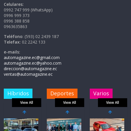
Celulares:
0992 747 999 (WhatsApp)
0996 999 373
0996 388 858
0963635863
Teléfono
: (593) 02 2439 187
Telefax:
02 2242 133
e-mails:
automagazine.ec@gmail.com
automagazine.ec@yahoo.com
direccion@automagazine.ec
ventas@automagazine.ec
Híbridos
Deportes
Varios
View All
View All
View All