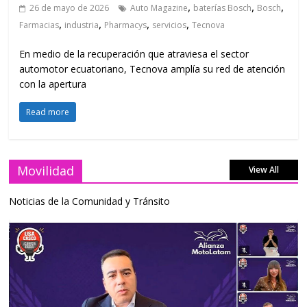
,
,
,
26 de mayo de 2026
Auto Magazine
baterías Bosch
Bosch
,
,
,
,
Farmacias
industria
Pharmacys
servicios
Tecnova
En medio de la recuperación que atraviesa el sector
automotor ecuatoriano, Tecnova amplía su red de atención
con la apertura
Read more
Movilidad
View All
Noticias de la Comunidad y Tránsito