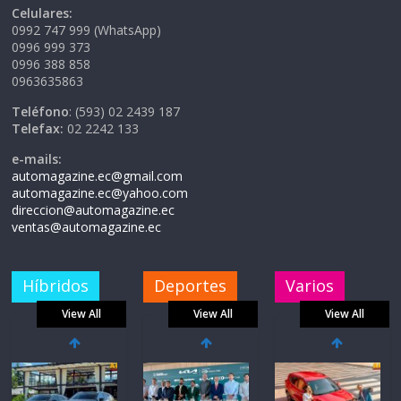
Celulares:
0992 747 999 (WhatsApp)
0996 999 373
0996 388 858
0963635863
Teléfono
: (593) 02 2439 187
Telefax:
02 2242 133
e-mails:
automagazine.ec@gmail.com
automagazine.ec@yahoo.com
direccion@automagazine.ec
ventas@automagazine.ec
Híbridos
Deportes
Varios
View All
View All
View All