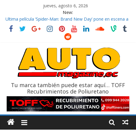
jueves, agosto 6, 2026
New:
El costo de tener un vehículo gana protagonismo a la hora de
decidir
Ultima película ‘Spider‑Man: Brand New Day’ pone en escena a
BMW
¿Qué puede pasar con tu vehículo si permanece varios días sin
usar?
La Vuelta al Ecuador 2026, edición 47ª, recorre 7 provincias en 8
días
La FEDAK recibe 12 Sinotruk Bolden para cubrir las rutas de La
Vuelta
Tu marca también puede estar aquí… TOFF
Recubrimientos de Poliuretano