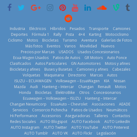
historia
29 de julio de
2026
11 de julio de
2026
2026
Industria
Eléctricos
Híbridos
Pesados
Transporte
Camiones
Deportes
Fórmula 1
Rally
Pista
4×4
Karting
Motociclismo
Ciclismo
Motos
Bicicletas
Turismo
Aventura
Galerías de Fotos
Más fotos
Eventos
Varios
Movilidad
Nuevos
La Vuelta al
Precios por Marcas
USADOS
Usados Concesionarios
Ecuador 2026,
¿Qué puede
Ecua-Wagen Usados
Patios de Autos
GR Motors
Auto Ponce
BMW, Toyota,
edición 47ª,
pasar con tu
Clasificados
Autos Particulares
GN Automotores
Motos y afines
Bosch y
recorre 7
vehículo si
Bicicletas y afines
Buses y Busetas
Camiones y afines
Cabezales
Repsol
provincias en 8
permanece
Volquetas
Maquinaria
Directorio
Marcas
Autos
prueban flota
días
varios días sin
ISUZU – ECUAWAGEN
Volkswagen – EcuaWagen
KIA
Nissan
que usa
usar?
1 de agosto de
Mazda
Audi
Hanteng – Intercar
Changan
Renault
Motos
gasolina 100%
3 de agosto de
Honda
Bicicletas
ElektroBike
Otros
Concesionarios
2026
renovable
Ecuawagen – Volkswagen – ISUZU
Hanteng – Intercar
2026
25 de julio de
Changan Nexumcorp
EcuaAuto – Chevrolet
Asociaciones
AEADE
Servicios
Consorcio Pichincha
Patios de Usados
Neumáticos
2026
Hi Performance
Accesorios
Aseguradoras
Talleres
Contactos
Redes Sociales
AUTO Blogspot
AUTO Facebook
AUTO LinkedIn
AUTO Instagram
AUTO Twitter
AUTO YouTube
AUTO Pinterest
AUTO Tumblr
AUTO VK
AUTO Flickr
Legislación