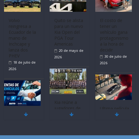
Volvo
Quito se alista
El costo de
reingresa a
para un nuevo
tener un
Ecuador de la
Kia Open del
vehículo gana
mano de
PGA Tour
protagonismo
Inchcape y
Americas
a la hora de
lanza dos
decidir
20 de mayo de
PHEV
30 de julio de
2026
18 de julio de
2026
2026
Kia reúne a
jugadores de
Ultima película
Mercado
fútbol de todo
‘Spider‑Man:
automotor
el mundo en
Brand New
nacional cierra
‘Kia OMBC
Day’ pone en
su mejor 1er
Cup’
escena a
semestre en la
BMW
6 de mayo de