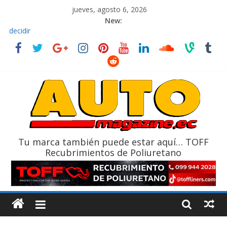
jueves, agosto 6, 2026
New:
El costo de tener un vehículo gana protagonismo a la hora de
decidir
Ultima película ‘Spider‑Man: Brand New Day’ pone en escena a
BMW
¿Qué puede pasar con tu vehículo si permanece varios días sin
usar?
La Vuelta al Ecuador 2026, edición 47ª, recorre 7 provincias en 8
días
La FEDAK recibe 12 Sinotruk Bolden para cubrir las rutas de La
Vuelta
Tu marca también puede estar aquí… TOFF
Recubrimientos de Poliuretano