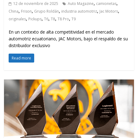
,
,
12 de noviembre de 2025
Auto Magazine
camionetas
,
,
,
,
,
China
Frison
Grupo Roldán
industria automotriz
Jac Motors
,
,
,
,
,
originales
Pickups
T6
T8
T8 Pro
T9
En un contexto de alta competitividad en el mercado
automotriz ecuatoriano, JAC Motors, bajo el respaldo de su
distribuidor exclusivo
Read more