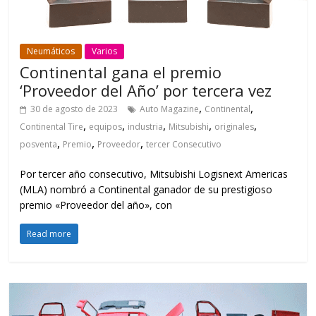
Neumáticos
Varios
Continental gana el premio
‘Proveedor del Año’ por tercera vez
,
,
30 de agosto de 2023
Auto Magazine
Continental
,
,
,
,
,
Continental Tire
equipos
industria
Mitsubishi
originales
,
,
,
posventa
Premio
Proveedor
tercer Consecutivo
Por tercer año consecutivo, Mitsubishi Logisnext Americas
(MLA) nombró a Continental ganador de su prestigioso
premio «Proveedor del año», con
Read more