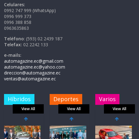
Celulares:
0992 747 999 (WhatsApp)
0996 999 373
0996 388 858
0963635863
Teléfono
: (593) 02 2439 187
Telefax:
02 2242 133
e-mails:
automagazine.ec@gmail.com
automagazine.ec@yahoo.com
direccion@automagazine.ec
ventas@automagazine.ec
Híbridos
Deportes
Varios
View All
View All
View All