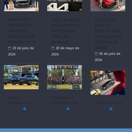
Volvo
La FEDAK
Ultima película
reingresa a
recibe 12
‘Spider‑Man:
Ecuador de la
Sinotruk
Brand New
mano de
Bolden para
Day’ pone en
Inchcape y
cubrir las rutas
escena a
lanza dos
de La Vuelta
BMW
PHEV
31 de julio de
29 de julio de
18 de julio de
2026
2026
2026
Quito se alista
¿Qué puede
Mercado
para un nuevo
pasar con tu
automotor
Kia Open del
vehículo si
ecuatoriano
PGA Tour
permanece
creció un 28%
Americas
varios días sin
en julio de
usar?
20 de mayo de