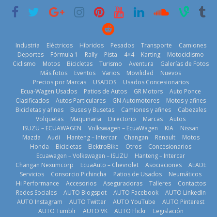
2026
3 de agosto de
2026
4 de agosto de
2026
2026
Industria
Eléctricos
Híbridos
Pesados
Transporte
Camiones
Deportes
Fórmula 1
Rally
Pista
4×4
Karting
Motociclismo
Ciclismo
Motos
Bicicletas
Turismo
Aventura
Galerías de Fotos
Más fotos
Eventos
Varios
Movilidad
Nuevos
Kia reúne a
Precios por Marcas
USADOS
Usados Concesionarios
jugadores de
La FEDAK
Ecua-Wagen Usados
Patios de Autos
GR Motors
Auto Ponce
BMW, Toyota,
fútbol de todo
recibe 12
Clasificados
Autos Particulares
GN Automotores
Motos y afines
Bosch y
el mundo en
Sinotruk
Bicicletas y afines
Buses y Busetas
Camiones y afines
Cabezales
Repsol
‘Kia OMBC
Bolden para
Volquetas
Maquinaria
Directorio
Marcas
Autos
prueban flota
Cup’
cubrir las rutas
ISUZU – ECUAWAGEN
Volkswagen – EcuaWagen
KIA
Nissan
que usa
de La Vuelta
6 de mayo de
Mazda
Audi
Hanteng – Intercar
Changan
Renault
Motos
gasolina 100%
31 de julio de
Honda
Bicicletas
ElektroBike
Otros
Concesionarios
2026
renovable
Ecuawagen – Volkswagen – ISUZU
Hanteng – Intercar
2026
25 de julio de
Changan Nexumcorp
EcuaAuto – Chevrolet
Asociaciones
AEADE
Servicios
Consorcio Pichincha
Patios de Usados
Neumáticos
2026
Hi Performance
Accesorios
Aseguradoras
Talleres
Contactos
Redes Sociales
AUTO Blogspot
AUTO Facebook
AUTO LinkedIn
AUTO Instagram
AUTO Twitter
AUTO YouTube
AUTO Pinterest
AUTO Tumblr
AUTO VK
AUTO Flickr
Legislación