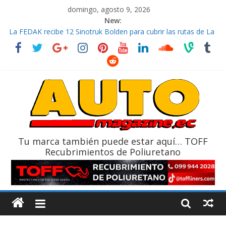
domingo, agosto 9, 2026
New:
La FEDAK recibe 12 Sinotruk Bolden para cubrir las rutas de La
Vuelta
El costo de tener un vehículo gana protagonismo a la hora de
decidir
Mercado automotor ecuatoriano creció un 28% en julio de
2026
¿Qué puede pasar con tu vehículo si permanece varios días sin
usar?
La Vuelta al Ecuador 2026, edición 47ª, recorre 7 provincias en 8
días
Tu marca también puede estar aquí… TOFF
Recubrimientos de Poliuretano