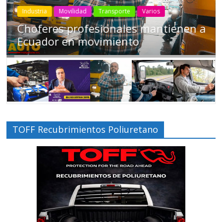
Industria
Movilidad
Transporte
Varios
Conducir cansado puede ser tan
peligroso como manejar ‘tomado’
TOFF Recubrimientos Poliuretano