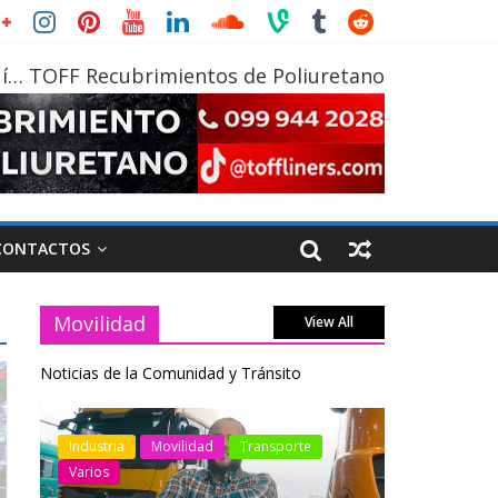
í… TOFF Recubrimientos de Poliuretano
CONTACTOS
Movilidad
View All
Noticias de la Comunidad y Tránsito
otos
Industria
Movilidad
Transporte
Industria
Varios
Varios