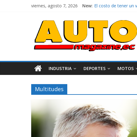
viernes, agosto 7, 2026
New:
El costo de tener un 
Ultima película ‘Spi
¿Qué puede pasar con 
La Vuelta al Ecuador 2
La FEDAK recibe 12 Si
INDUSTRIA
DEPORTES
MOTOS
Multitudes
Industria
Movilidad
Varios
Movilidad
Turi