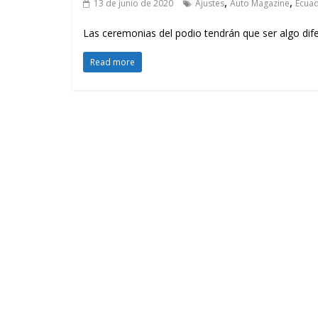
,
,
13 de junio de 2020
Ajustes
Auto Magazine
Ecua
Las ceremonias del podio tendrán que ser algo dif
Read more