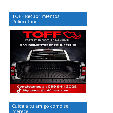
TOFF Recubrimientos
Poliuretano
Cuida a tu amigo como se
merece