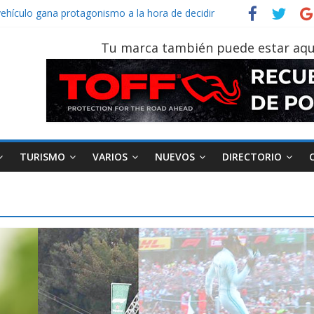
vehículo gana protagonismo a la hora de decidir
der‑Man: Brand New Day’ pone en escena a BMW
tu vehículo si permanece varios días sin usar?
Tu marca también puede estar aqu
026, edición 47ª, recorre 7 provincias en 8 días
notruk Bolden para cubrir las rutas de La Vuelta
TURISMO
VARIOS
NUEVOS
DIRECTORIO
AEADE
Industria
Motociclismo
M
smo
Varios
Movilidad