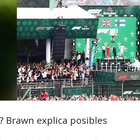
 pasar con tu
Campaña busca cambiar
 permanece
destino de los motociclis
 sin usar?
en la región
o? Brawn explica posibles