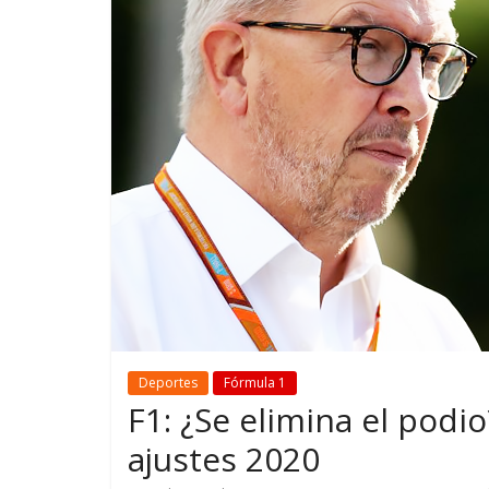
GM reafirma su
¿Qué puede
compromiso con movilidad
vehículo si
más segura y conectada
varios días
Deportes
Fórmula 1
F1: ¿Se elimina el podi
ajustes 2020