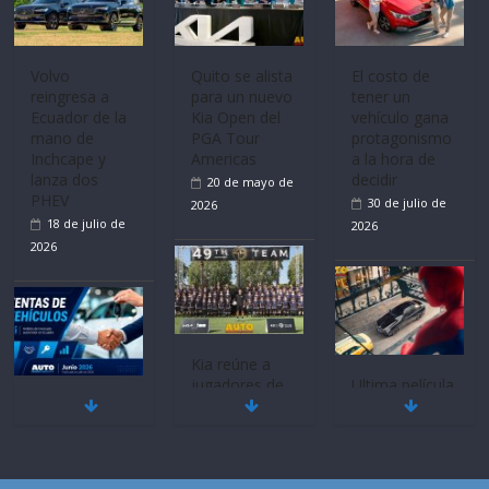
Volvo
Quito se alista
El costo de
reingresa a
para un nuevo
tener un
Ecuador de la
Kia Open del
vehículo gana
mano de
PGA Tour
protagonismo
Inchcape y
Americas
a la hora de
lanza dos
decidir
20 de mayo de
PHEV
30 de julio de
2026
18 de julio de
2026
2026
Kia reúne a
jugadores de
Ultima película
Mercado
fútbol de todo
‘Spider‑Man:
automotor
el mundo en
Brand New
nacional cierra
‘Kia OMBC
Day’ pone en
su mejor 1er
Cup’
escena a
semestre en la
BMW