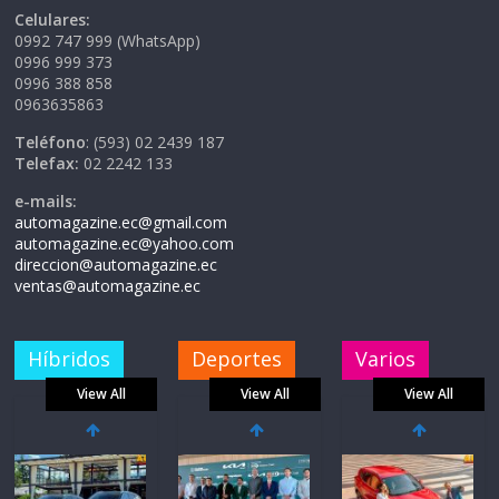
Celulares:
0992 747 999 (WhatsApp)
0996 999 373
0996 388 858
0963635863
Teléfono
: (593) 02 2439 187
Telefax:
02 2242 133
e-mails:
automagazine.ec@gmail.com
automagazine.ec@yahoo.com
direccion@automagazine.ec
ventas@automagazine.ec
Híbridos
Deportes
Varios
View All
View All
View All