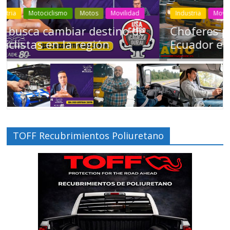
Industria
Movilidad
Transporte
Varios
Choferes profesionales mantienen a
Ecuador en movimiento
TOFF Recubrimientos Poliuretano