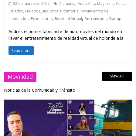
,
,
,
,
22 de marzo de 2022
Alemania
Audi
Auto Magazine
Cine
,
,
,
Ecuador
Holoride
industria automotriz
Movimientos de
,
,
,
,
conducción
Productoras
Realidad Virtual
Sincronizada
Startup
Audi es el primer fabricante de automóviles del mundo en
llevar el entretenimiento de realidad virtual de holoride a la
Read more
Movilidad
View All
Noticias de la Comunidad y Tránsito