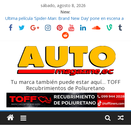
sábado, agosto 8, 2026
New:
El costo de tener un vehículo gana protagonismo a la hora de
decidir
Ultima película ‘Spider‑Man: Brand New Day’ pone en escena a
BMW
¿Qué puede pasar con tu vehículo si permanece varios días sin
usar?
La Vuelta al Ecuador 2026, edición 47ª, recorre 7 provincias en 8
días
La FEDAK recibe 12 Sinotruk Bolden para cubrir las rutas de La
Vuelta
Tu marca también puede estar aquí… TOFF
Recubrimientos de Poliuretano